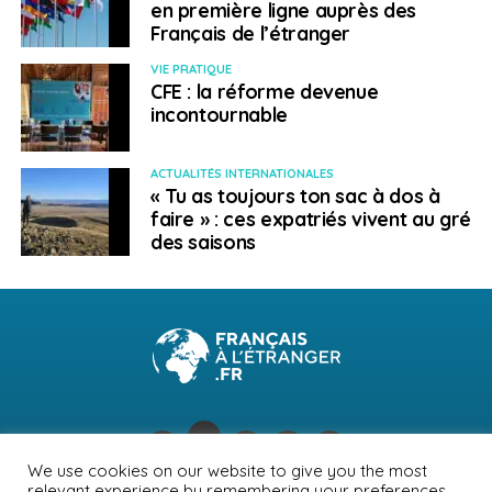
en première ligne auprès des
Départs pour l’année scolaire 2022/2023 : septembre
Français de l’étranger
2022.
VIE PRATIQUE
Durées possibles du séjour : un trimestre, un semestre
CFE : la réforme devenue
ou une année scolaire.
incontournable
(*)3 jours/2 nuits à Copenhague inclus en septembre.
ACTUALITÉS INTERNATIONALES
Les départs étant pour septembre, il est facile de
« Tu as toujours ton sac à dos à
s’organiser dès à présent pour se préparer dans la
faire » : ces expatriés vivent au gré
langue du futur pays de destination.
des saisons
Pour en savoir plus, rendez-vous sur le site
www.cei-
etudes-etranger.fr
.
Demande de
devis gratuit ici
.
> A propos du CEI
We use cookies on our website to give you the most
relevant experience by remembering your preferences