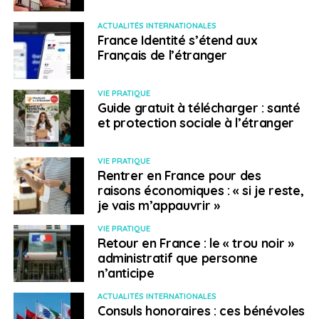
Partir en immersion en lycée scandinave, c’est
deux
expériences linguistiques en une
!
ACTUALITÉS INTERNATIONALES
France Identité s’étend aux
Une immersion en lycée danois, norvégien ou suédois
Français de l’étranger
sera une opportunité parfaite de pratiquer l’anglais
quotidiennement : en effet, la pratique de l’anglais se
VIE PRATIQUE
poursuit en dehors des cours, les familles d’accueil
Guide gratuit à télécharger : santé
et protection sociale à l’étranger
parlant également un très bon anglais.
Une fois le cerveau lancé dans cette gymnastique
VIE PRATIQUE
linguistique, rien de peut l’arrêter !
Rentrer en France pour des
raisons économiques : « si je reste,
Un
objectif personnel stimulant
et très bénéfique
je vais m’appauvrir »
pour envisager ensuite sa scolarité : deux langues de
VIE PRATIQUE
plus à son CV, confiance en soi, autonomie, maturité et
Retour en France : le « trou noir »
ouverture d’esprit sont à la clé.
administratif que personne
n’anticipe
Niveau d’études requis pour un départ en Suède, au
ACTUALITÉS INTERNATIONALES
Danemark* ou en Norvège : troisième, seconde ou
Consuls honoraires : ces bénévoles
première.