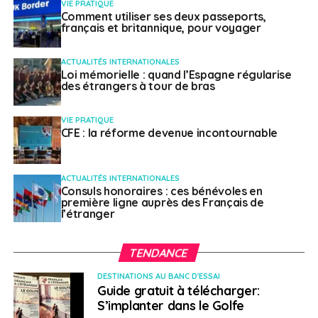
VIE PRATIQUE
professeur, ce qui permet de gagner aussi en
Comment utiliser ses deux passeports,
autonomie.
français et britannique, pour voyager
Les activités extra-scolaires n’étant pas liées au lycée,
ACTUALITÉS INTERNATIONALES
les lycéens se réunissent en clubs, qui sont ravis
Loi mémorielle : quand l’Espagne régularise
des étrangers à tour de bras
d’accueillir un jeune étranger (football, handball, tennis,
natation, musique…).
VIE PRATIQUE
CFE : la réforme devenue incontournable
L’ambiance décontractée des cours et les journées
courtes et rythmées facilitent l’apprentissage. On
attend des élèves d’être actifs et de ne pas hésiter à
ACTUALITÉS INTERNATIONALES
s’exprimer.
Consuls honoraires : ces bénévoles en
première ligne auprès des Français de
l’étranger
Bénéficier d’un double
apprentissage en
TENDANCE
DESTINATIONS AU BANC D'ESSAI
langue
Guide gratuit à télécharger:
S’implanter dans le Golfe