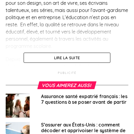
pour son design, son art de vivre, ses écrivains
talentueux, ses séries, mais aussi pour l’avant-gardisme
politique et en entreprise. L’éducation n’est pas en
reste. En effet, la qualité se retrouve dans le niveau
éducatif, élevé, et tourné vers le développement
personnel, également à travers les activités au
programme scolaire.
LIRE LA SUITE
Depuis deux ans, le CEI propose trois nouvelles
destinations, où il est possible d’allier l’anglais et une
langue scandinave (des bases suffisent pour oser se
PUBLICITÉ
lancer, l’immersion fera le reste !) :
cap sur la Suède, le
VOUS AIMEREZ AUSSI
Danemark et la Norvège !
Assurance santé expatrié français : les
L’accès à la nature pour chacun de ces pays est facile
7 questions à se poser avant de partir
et permet de profiter de nombreuses activités en
montagne (pistes de ski et randonnées), aux plages,
aux ports de pêche, aux îles… Le patrimoine historique
S’assurer aux États-Unis : comment
scandinave, l’architecture moderne des grandes villes
décoder et apprivoiser le système de