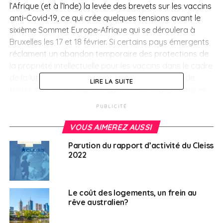
l’Afrique (et à l’Inde) la levée des brevets sur les vaccins
anti-Covid-19, ce qui crée quelques tensions avant le
sixième Sommet Europe-Afrique qui se déroulera à
Bruxelles les 17 et 18 février. Si certains pays émergents
réclament
un abandon temporaire des protections de
la propriété intellectuelle pour les vaccins dans le cadre
de la lutte contre la pandémie, c’est dans le but de
LIRE LA SUITE
tenter de remédier aux inégalités entre pays riches et
pauvres, en stimulant la production de ces vaccins au
PUBLICITÉ
niveau mondial. Toujours au sujet des vaccins, il est
également constaté qu’actuellement, ce n’est plus la
VOUS AIMEREZ AUSSI
livraison des vaccins anti-Covid-19 qui pose un
Parution du rapport d’activité du Cleiss
problème sur le continent africain, mais bien leur
2022
distribution. Beaucoup de doses livrées n’ont pas pu
être administrées et ont été gâchées et jetées, les
systèmes de santé de certains pays n’étant pas en
Le coût des logements, un frein au
capacité de mener à bien la mission d’injection des
rêve australien?
sérums (problèmes de conservations des doses à
basse température, répartition de la population dans