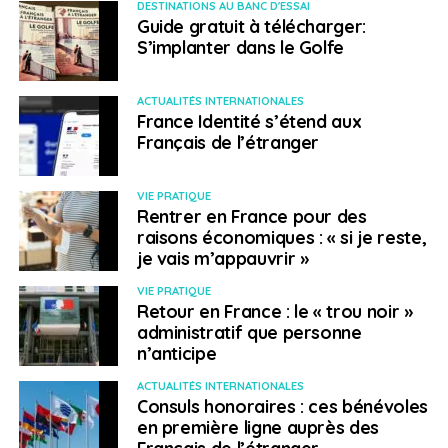
DESTINATIONS AU BANC D'ESSAI
restent nombreux, mais les chiffres des hospitalisations
Guide gratuit à télécharger:
S’implanter dans le Golfe
et des décès sont stables et peu inquiétants. Le test
pré-embarquement a été supprimé dans le sens La
Réunion – Métropole pour les voyageurs vaccinés, mais
ACTUALITÉS INTERNATIONALES
France Identité s’étend aux
les personnes non vaccinées ne peuvent voyager que
Français de l’étranger
si elles relèvent d’un motif impérieux. À
Maurice
,
le
variant Omicron continue de se propager, les cas de
Covid-19 sont en hausse.
VIE PRATIQUE
Rentrer en France pour des
raisons économiques : « si je reste,
L’épidémie recule également en
Somalie
en
Ethiopie
je vais m’appauvrir »
au
Kenya
et en
Ouganda
.
En Ouganda, la plupart des
restrictions ont été levées. Les autorités ougandaises
VIE PRATIQUE
cherchent à rendre les vaccins légalement obligatoires.
Retour en France : le « trou noir »
administratif que personne
Le projet de loi, qui est susceptible d’être modifié après
n’anticipe
examen, prévoit une peine d’emprisonnement de six
mois en cas de non-respect des obligations de
ACTUALITÉS INTERNATIONALES
vaccination lors d’épidémies.
Par ailleurs, le 10 janvier
Consuls honoraires : ces bénévoles
en première ligne auprès des
dernier, les écoles ont rouvert en Ouganda après pas
Français de l’étranger