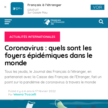
Français à l'étranger
✕
VOIR
GRATUIT
Sur Google Play
ACTUALITÉS INTERNATIONALES
Coronavirus : quels sont les
foyers épidémiques dans le
monde
Tous les jeudis, le Journal des Français à l’étranger, en
partenariat avec la Caisse des Français de l’Etranger, fait un
point sur la pandémie de coronavirus à travers le monde
Publié
il y a 4 ans
le
17 février 2022
Par
Weena Truscelli