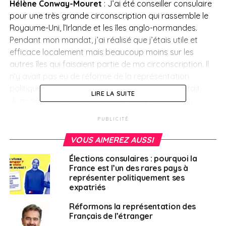
Hélène Conway-Mouret
: J’ai été conseiller consulaire
pour une très grande circonscription qui rassemble le
Royaume-Uni, l’Irlande et les îles anglo-normandes.
Pendant mon mandat, j’ai réalisé que j’étais utile et
efficace localement mais beaucoup moins sur les
autres îles qui faisaient partie de ma circonscription. Il
n’y avait pas eu de réforme de la représentation
politique depuis 1982 avec Claude Cheysson. Il était
LIRE LA SUITE
donc nécessaire de rééquilibrer la représentation
politique sur le plan planétaire car il y a eu d’énormes
PUBLICITÉ
changements depuis cette date. En effet le nombre de
Français est passé de 460 000 à 1,6 million et la
VOUS AIMEREZ AUSSI
répartition était complètement différente. Il y avait
Élections consulaires : pourquoi la
besoin d’une représentation de proximité. En 2012, les
France est l’un des rares pays à
députés ont été élus et donc le monde était divisé avec
représenter politiquement ses
une représentation parlementaire. Il fallait un niveau
expatriés
local qui n’existait pas avec des élus de proximité qui
Réformons la représentation des
serviraient de relais ou de lanceurs d’alerte. Ils
Français de l’étranger
nourrissent et informent notre travail parlementaire. Il y