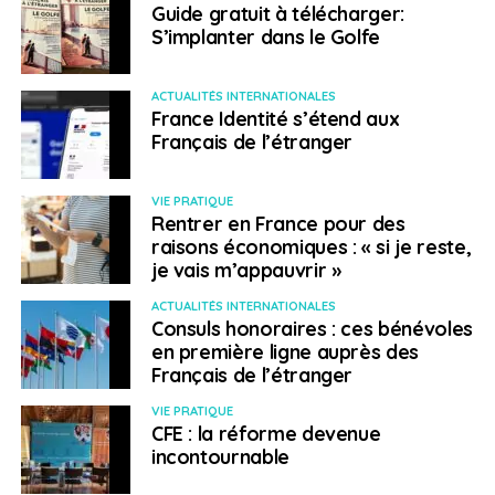
cartes nationales d’identité.
Guide gratuit à télécharger:
S’implanter dans le Golfe
Un accès simplifié à FranceConnect en allongeant la
liste des pays dans lesquels l’identité numérique la
ACTUALITÉS INTERNATIONALES
Poste est disponible. En outre, d’ici à la fin de l’année, il
France Identité s’étend aux
sera question d’attribuer pour tous les Français nés à
Français de l’étranger
l’étranger d’un numéro de sécurité sociale.
Le vote de l’étranger
VIE PRATIQUE
Rentrer en France pour des
raisons économiques : « si je reste,
Une commission d’homologation est attendue le 24
je vais m’appauvrir »
mars prochain concernant le vote électronique.
ACTUALITÉS INTERNATIONALES
Néanmoins certains pays rencontrent quelques
Consuls honoraires : ces bénévoles
difficultés comme le Japon. En ce sens le dispositif des
en première ligne auprès des
bureaux de vote a été maintenu :
« Pour la
Français de l’étranger
présidentielle en 2017 nous avions 450 sites contre 444
VIE PRATIQUE
en 2022, et s’agissant des bureaux de vote, le nombre
CFE : la réforme devenue
s’élevait à 866 en 2017 contre 990 cette année. »
incontournable