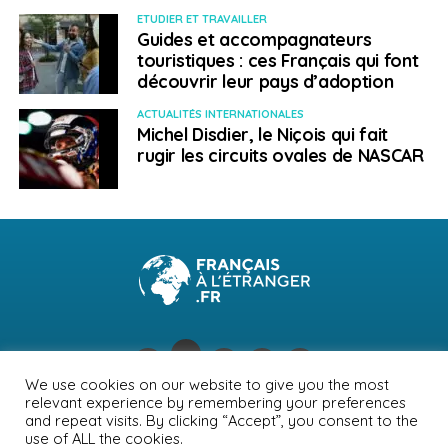
Un mot sur le dispositif
ETUDIER ET TRAVAILLER
Guides et accompagnateurs
Stafe
touristiques : ces Français qui font
découvrir leur pays d’adoption
Le président de la République l’avait appelé de ses
ACTUALITÉS INTERNATIONALES
vœux lorsqu’il s’était adressé à la présidente de l’AFE en
Michel Disdier, le Niçois qui fait
2017. En effet, à cette date la réserve parlementaire
rugir les circuits ovales de NASCAR
n’existait plus et il était donc essentiel d’avoir un
dispositif qui permette de soutenir les associations.
« En 2019, c’est 1,9 million d’euros qui avait été
consommés, en 2020 cela avait été orienté sur les
OLES (Ndlr : Organismes locaux d’entraide et de
solidarité). »
SUJETS ASSOCIÉS:
AFE
ASSEMBLÉE DES FRANÇAIS DE L'ÉTRANGER
FEATURED
We use cookies on our website to give you the most
relevant experience by remembering your preferences
A SUIVRE
NEWSLETTER
PUBLICITÉ
CONTACTS
MENTIONS LÉGALES
and repeat visits. By clicking “Accept”, you consent to the
Législatives : Édouard Philippe tisse sa toile à
use of ALL the cookies.
l’étranger
POLITIQUE DE CONFIDENTIALITÉ