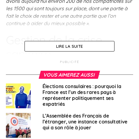
avons aujourd’hui environ 200 de nos compatriotes sur
les 1500 qui sont toujours sur place, dont une partie à
fait le choix de rester et une autre partie que l’on
continue à aider du mieux possible »
.
Gestion de la crise
LIRE LA SUITE
sanitaire
PUBLICITÉ
Le ministre a également fait le point sur la gestion de la
VOUS AIMEREZ AUSSI
crise sanitaire à l’attention de nos compatriotes à
l’étranger, pointant notamment, au niveau des envois
Élections consulaires : pourquoi la
de vaccins, les entraves inhérentes à différentes
France est l’un des rares pays à
réglementations nationales qui ont rendu certaines
représenter politiquement ses
expatriés
démarches compliquées. Il a également rappelé le
choix de mettre en place un système de conversion de
L’Assemblée des Français de
certificat de vaccination, et désormais de certificat de
l’étranger, une instance consultative
rétablissement étranger :
qui a son rôle à jouer
« 350.000 pass sanitaire ont
été ainsi réalisés et délivrés à nos compatriotes»,
a