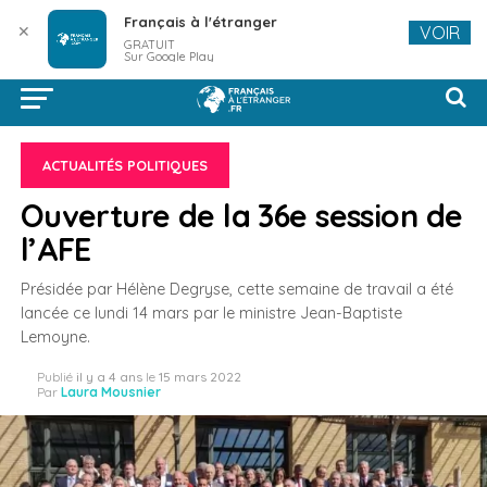
Français à l'étranger
✕
VOIR
GRATUIT
Sur Google Play
ACTUALITÉS POLITIQUES
Ouverture de la 36e session de
l’AFE
Présidée par Hélène Degryse, cette semaine de travail a été
lancée ce lundi 14 mars par le ministre Jean-Baptiste
Lemoyne.
Publié
il y a 4 ans
le
15 mars 2022
Par
Laura Mousnier