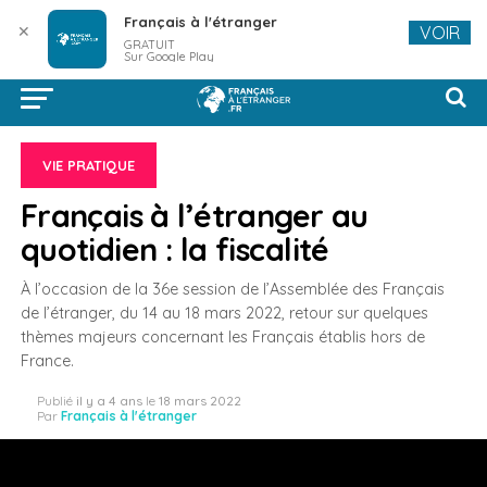
Français à l'étranger
✕
VOIR
GRATUIT
Sur Google Play
VIE PRATIQUE
Français à l’étranger au
quotidien : la fiscalité
À l’occasion de la 36e session de l’Assemblée des Français
de l’étranger, du 14 au 18 mars 2022, retour sur quelques
thèmes majeurs concernant les Français établis hors de
France.
Publié
il y a 4 ans
le
18 mars 2022
Par
Français à l'étranger