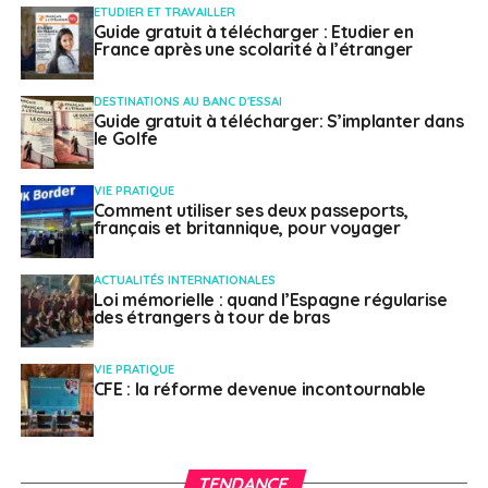
La fin des « non-doms »
ETUDIER ET TRAVAILLER
Guide gratuit à télécharger : Etudier en
: une transition sous
France après une scolarité à l’étranger
surveillance
DESTINATIONS AU BANC D'ESSAI
Guide gratuit à télécharger: S’implanter dans
le Golfe
Le démantèlement progressif du régime des non-
domiciliés constitue l’un des changements les plus
VIE PRATIQUE
commentés de ces dernières années. Pour autant,
Comment utiliser ses deux passeports,
français et britannique, pour voyager
l’année 2026–2027 s’inscrit dans une phase transitoire,
avec un dispositif clé : le
Temporary Repatriation
Facility
(TRF).
ACTUALITÉS INTERNATIONALES
Loi mémorielle : quand l’Espagne régularise
des étrangers à tour de bras
Ce mécanisme permet de rapatrier des revenus et
gains étrangers à un taux forfaitaire de 12 %. Pour un
VIE PRATIQUE
contribuable disposant de 500 000 £ de revenus
CFE : la réforme devenue incontournable
accumulés à l’étranger, l’imposition peut ainsi être
ramenée à 60 000 £, contre une charge potentielle
pouvant atteindre 225 000 £ dans le régime de droit
TENDANCE
commun.