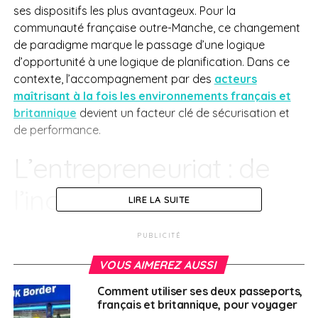
ses dispositifs les plus avantageux. Pour la
communauté française outre-Manche, ce changement
de paradigme marque le passage d’une logique
d’opportunité à une logique de planification. Dans ce
contexte, l’accompagnement par des
acteurs
maîtrisant à la fois les environnements français et
britannique
devient un facteur clé de sécurisation et
de performance.
L’entrepreneuriat : de
l’incitation à
LIRE LA SUITE
l’encadrement
PUBLICITÉ
Pendant plus d’une décennie, le Royaume-Uni s’est
VOUS AIMEREZ AUSSI
distingué par un régime particulièrement favorable aux
Comment utiliser ses deux passeports,
entrepreneurs, notamment via le
Business Asset
français et britannique, pour voyager
Disposal Relief
(BADR). Le 6 avril 2026 marque un