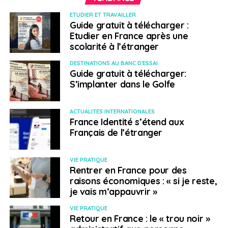
ETUDIER ET TRAVAILLER
Au-delà de l’avantage fiscal, ce dispositif s’inscrit dans
Guide gratuit à télécharger :
une logique d’assainissement : il incite à la
Etudier en France après une
régularisation des situations avant une intégration
scolarité à l’étranger
complète dans le régime standard. Pour les
DESTINATIONS AU BANC D'ESSAI
contribuables français concernés, cette fenêtre est
Guide gratuit à télécharger:
stratégique et nécessite une analyse fine des flux, de
S’implanter dans le Golfe
leur qualification et de leur articulation avec les règles
fiscales françaises.
ACTUALITÉS INTERNATIONALES
France Identité s’étend aux
Sociétés et conformité :
Français de l’étranger
une complexité
VIE PRATIQUE
Rentrer en France pour des
désormais assumée
raisons économiques : « si je reste,
je vais m’appauvrir »
Si le taux nominal de l’impôt sur les sociétés reste fixé à
VIE PRATIQUE
25 %, la réalité opérationnelle se complexifie. Le
Retour en France : le « trou noir »
mécanisme de lissage applicable aux bénéfices