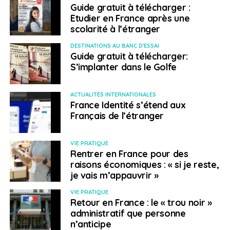
Guide gratuit à télécharger :
franco-libanais en droit public, basé à Paris et à
Etudier en France après une
Beyrouth né en Centrafrique et enfin celle d’Ubah
scolarité à l’étranger
Askar-Waberi.
DESTINATIONS AU BANC D'ESSAI
Guide gratuit à télécharger:
SUJETS ASSOCIÉS:
10E CIRCONSCRIPTION
FEATURED
S’implanter dans le Golfe
LÉGISLATIVES 2022
A SUIVRE
ACTUALITÉS INTERNATIONALES
La NUPES aborde son programme pour les
France Identité s’étend aux
Français de l’étranger
Français de l’étranger
NE RATEZ PAS
Maghreb, Afrique de l’Ouest : LREM dans une
VIE PRATIQUE
position délicate
Rentrer en France pour des
raisons économiques : « si je reste,
je vais m’appauvrir »
Français à l'étranger
VIE PRATIQUE
Retour en France : le « trou noir »
administratif que personne
n’anticipe