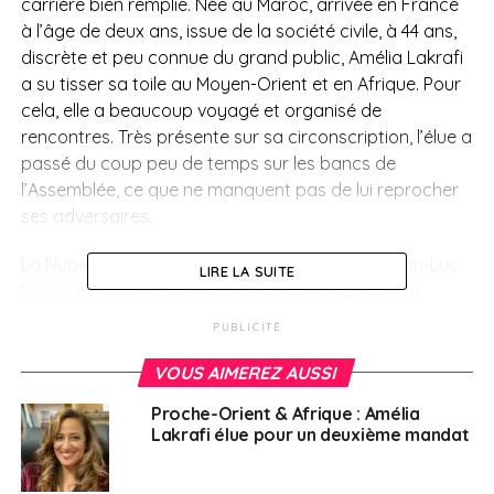
carrière bien remplie. Née au Maroc, arrivée en France
à l’âge de deux ans, issue de la société civile, à 44 ans,
discrète et peu connue du grand public, Amélia Lakrafi
a su tisser sa toile au Moyen-Orient et en Afrique. Pour
cela, elle a beaucoup voyagé et organisé de
rencontres. Très présente sur sa circonscription, l’élue a
passé du coup peu de temps sur les bancs de
l’Assemblée, ce que ne manquent pas de lui reprocher
ses adversaires.
La Nupes, la Nouvelle Union de la gauche de Jean-Luc
LIRE LA SUITE
Mélenchon, a choisi elle d’investir Chantal Moussa,
universitaire et enseignante à Beyrouth, dans un pays,
PUBLICITÉ
le Liban, où la communauté française est très
importante avec la présence de nombreux binationaux.
VOUS AIMEREZ AUSSI
Elle peut compter sur les bons scores de la gauche lors
Proche-Orient & Afrique : Amélia
de la dernière élection présidentielle, mais le duel
Lakrafi élue pour un deuxième mandat
s’annonce serré face à la députée sortante qui connaît
elle aussi bien le terrain et a su y tisser de nombreux