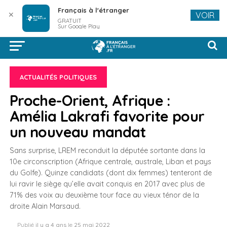
Français à l'étranger
✕
VOIR
GRATUIT
Sur Google Play
ACTUALITÉS POLITIQUES
Proche-Orient, Afrique :
Amélia Lakrafi favorite pour
un nouveau mandat
Sans surprise, LREM reconduit la députée sortante dans la
10e circonscription (Afrique centrale, australe, Liban et pays
du Golfe). Quinze candidats (dont dix femmes) tenteront de
lui ravir le siège qu’elle avait conquis en 2017 avec plus de
71% des voix au deuxième tour face au vieux ténor de la
droite Alain Marsaud.
Publié
il y a 4 ans
le
25 mai 2022