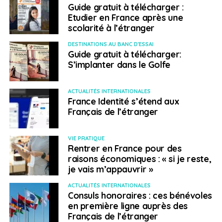
Guide gratuit à télécharger :
Centre de certification
Etudier en France après une
scolarité à l’étranger
en langue française
DESTINATIONS AU BANC D'ESSAI
Guide gratuit à télécharger:
Plusieurs fois par an,
Fransk kulturhus
organise, avec
S’implanter dans le Golfe
l’Institut français de Norvège et France éducation
internationale, les examens
DELF-DALF
. Les candidats,
ACTUALITÉS INTERNATIONALES
dont les motivations sont nombreuses (études,
France Identité s’étend aux
déménagement, nationalité) viennent de tout le pays et
Français de l’étranger
l’équipe du centre les prépare aux épreuves et les met
en confiance le jour-j. Le centre propose aussi le
TCF
,
VIE PRATIQUE
un certificat officiel de niveau de langue utilisable,
Rentrer en France pour des
comme le DELF, pour de multiples
démarches
raisons économiques : « si je reste,
administratives
.
je vais m’appauvrir »
ACTUALITÉS INTERNATIONALES
De l’examen au
voyage en France
, il n’y a qu’un pas
Consuls honoraires : ces bénévoles
que des étudiants franchissent grâce à un solide
en première ligne auprès des
réseau de partenaires. Fransk kulturhus met en relation
Français de l’étranger