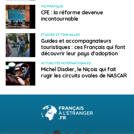
les locaux avec des écoles établies pour des séjours
VIE PRATIQUE
linguistiques dans des villes de l’hexagone. Les autres
CFE : la réforme devenue
participent aux célèbres
cafés franco-norvégiens
où,
incontournable
une fois par mois, on croise francophones et
norvégophones qui échangent dans les deux langues
ETUDIER ET TRAVAILLER
autour de thèmes de discussion judicieusement choisis
Guides et accompagnateurs
; une véritable invitation au voyage et aux échanges
touristiques : ces Français qui font
interculturels !
découvrir leur pays d’adoption
ACTUALITÉS INTERNATIONALES
SUJETS ASSOCIÉS:
FRANSK KULTURHUS
NORVÈGE
OSLO
Michel Disdier, le Niçois qui fait
PARTENAIRES
PARTIR EN SCANDINAVIE
SCANDINAVIE
rugir les circuits ovales de NASCAR
A SUIVRE
Pôle emploi Provence-Alpes-Côte d’Azur, un
tremplin vers la mobilité internationale
NE RATEZ PAS
TotalEnergies au Qatar
Français à l'étranger