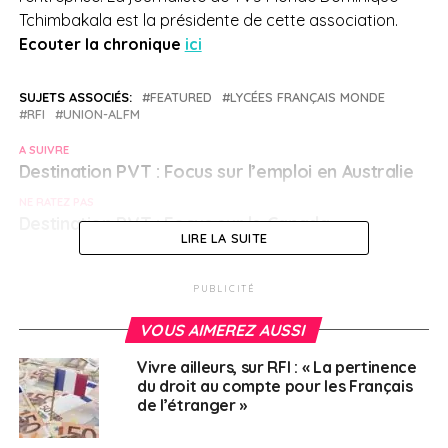
Tchimbakala est la présidente de cette association.
Ecouter la chronique
ici
SUJETS ASSOCIÉS:
FEATURED
LYCÉES FRANÇAIS MONDE
RFI
UNION-ALFM
A SUIVRE
Destination PVT : Focus sur l’emploi en Australie
NE RATEZ PAS
Destination PVT : Focus sur le Canada
LIRE LA SUITE
Français à l'étranger
PUBLICITÉ
VOUS AIMEREZ AUSSI
Vivre ailleurs, sur RFI : « La pertinence
du droit au compte pour les Français
de l’étranger »