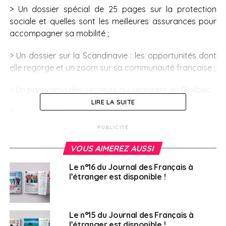
> Un dossier spécial de 25 pages sur la protection
sociale et quelles sont les meilleures assurances pour
accompagner sa mobilité ;
> Un dossier sur la Scandinavie : les opportunités dont
elle regorge et un zoom sur sa communauté française ;
> Un panorama des secteurs qui recrutent au Québec.
LIRE LA SUITE
Bonne lecture !
PUBLICITÉ
Abonnement en version électronique sur le site
cafeyn.co
VOUS AIMEREZ AUSSI
Le n°16 du Journal des Français à
Liste des points de vente
ici
l’étranger est disponible !
SUJETS ASSOCIÉS:
FEATURED
JOURNAL DES FRANÇAIS À L'ÉTRANGER
MAGAZINE
REVUE
Le n°15 du Journal des Français à
A SUIVRE
l’étranger est disponible !