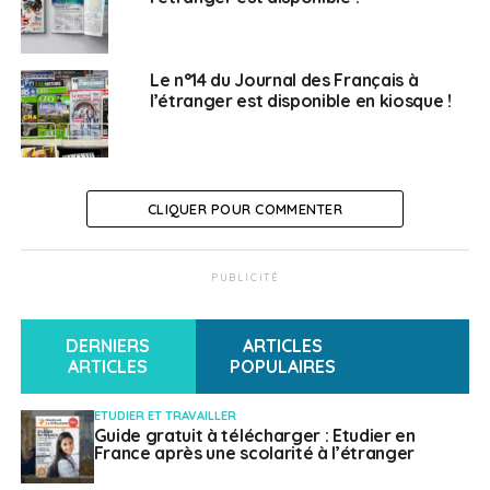
Sécurité dans le monde : gros plan sur les zones
de vigilance du 10 au 15 août
NE RATEZ PAS
Le n°14 du Journal des Français à
« La CCI de Montréal n’est pas un village
l’étranger est disponible en kiosque !
gaulois ! »
Français à l'étranger
CLIQUER POUR COMMENTER
PUBLICITÉ
DERNIERS
ARTICLES
ARTICLES
POPULAIRES
ETUDIER ET TRAVAILLER
Guide gratuit à télécharger : Etudier en
France après une scolarité à l’étranger