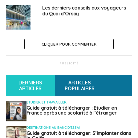
Les derniers conseils aux voyageurs
Avant l’arrivée au Liberia, les voyageurs de 18 ans et
du Quai d’Orsay
plus doivent présenter un certificat de
vaccination attestant d’un schéma vaccinal complet
(2 injections pour un vaccin à deux doses, 1 injection
pour un vaccin à dose unique).
CLIQUER POUR COMMENTER
Plus d’informations
PUBLICITÉ
Contact utile :
Site de l’
ambassade de France au Libéria
.
DERNIERS
ARTICLES
ARTICLES
POPULAIRES
> Slovénie
ETUDIER ET TRAVAILLER
Guide gratuit à télécharger : Etudier en
Les restrictions liées à la Covid-19 ne s’appliquent
France après une scolarité à l’étranger
plus à l’entrée en Slovénie. Toutefois, la
réglementation est susceptible d’évoluer
DESTINATIONS AU BANC D'ESSAI
rapidement en cas de dégradation de la situation
Guide gratuit à télécharger: S’implanter dans
le Golfe