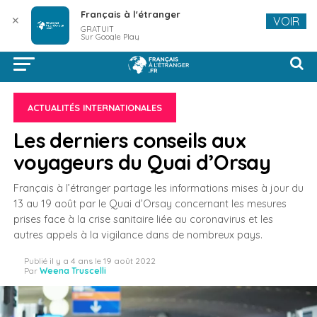
Français à l'étranger
✕
VOIR
GRATUIT
Sur Google Play
ACTUALITÉS INTERNATIONALES
Les derniers conseils aux
voyageurs du Quai d’Orsay
Français à l’étranger partage les informations mises à jour du
13 au 19 août par le Quai d’Orsay concernant les mesures
prises face à la crise sanitaire liée au coronavirus et les
autres appels à la vigilance dans de nombreux pays.
Publié
il y a 4 ans
le
19 août 2022
Par
Weena Truscelli