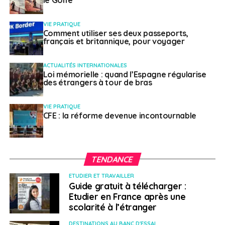
sanitaire. Il est donc important de s’informer sur
l’état de la situation sanitaire et sur les modalités
VIE PRATIQUE
d’entrée sur le territoire slovène avant
Comment utiliser ses deux passeports,
d’entreprendre son voyage.
français et britannique, pour voyager
Le port du masque n’est plus obligatoire,
ACTUALITÉS INTERNATIONALES
Loi mémorielle : quand l’Espagne régularise
toutefois il reste recommandé.
des étrangers à tour de bras
Plus d’informations sur les conditions d’entrée en
Slovénie et sur les mesures en vigueur dans le pays
VIE PRATIQUE
CFE : la réforme devenue incontournable
Contact utile :
Site de l’ambassade de France en Slovénie
TENDANCE
Autres alertes
ETUDIER ET TRAVAILLER
Guide gratuit à télécharger :
Etudier en France après une
Cuba
–
Incendie (11/08/2022)
scolarité à l’étranger
DESTINATIONS AU BANC D'ESSAI