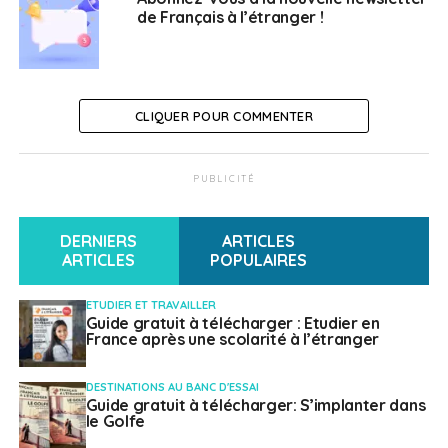
de Français à l’étranger !
plateforme d’information pour les Français à
l’étranger
NE RATEZ PAS
Vivre ailleurs, sur RFI : “Les normes de
construction des lycées français à l’étranger“
CLIQUER POUR COMMENTER
PUBLICITÉ
Français à l'étranger
DERNIERS
ARTICLES
ARTICLES
POPULAIRES
ETUDIER ET TRAVAILLER
Guide gratuit à télécharger : Etudier en
France après une scolarité à l’étranger
DESTINATIONS AU BANC D'ESSAI
Guide gratuit à télécharger: S’implanter dans
le Golfe