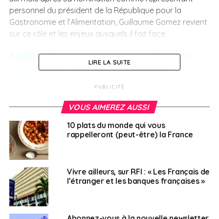
personnel du président de la République pour la
Gastronomie et l’Alimentation, Guillaume Gomez revient
sur ce rôle et les enjeux auxquels il fait face.
>
Guillaume Gomez : « La gastronomie française
LIRE LA SUITE
possède une hégémonie naturelle à l’étranger »
The Sorority Foundation a lancé la plateforme d’écoute
PUBLICITÉ
et d’entraide SAVE YOU, accessible gratuitement et
VOUS AIMEREZ AUSSI
partout dans le monde.
10 plats du monde qui vous
>
Save You, une plateforme pour les femmes
rappelleront (peut-être) la France
françaises victimes de violences conjugales à
l’étranger
Vivre ailleurs, sur RFI : « Les Français de
l’étranger et les banques françaises »
SUJETS ASSOCIÉS:
DÉPUTÉS
FEATURED
FRANÇAIS À L'ÉTRANGER
GASTRONOMIE
PARLEMENTAIRE
A SUIVRE
Abonnez-vous à la nouvelle newsletter
L’observatoire de la santé internationale,