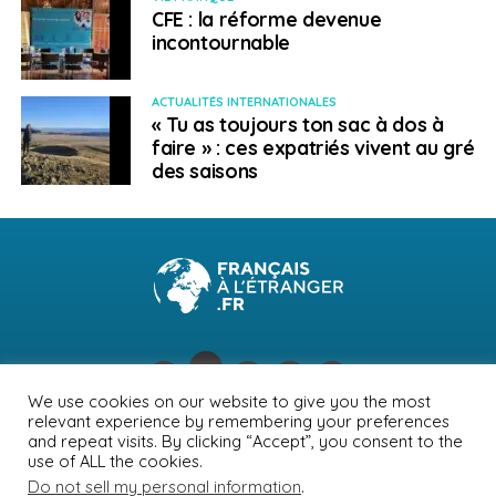
CFE : la réforme devenue
incontournable
ACTUALITÉS INTERNATIONALES
« Tu as toujours ton sac à dos à
faire » : ces expatriés vivent au gré
des saisons
We use cookies on our website to give you the most
relevant experience by remembering your preferences
NEWSLETTER
PUBLICITÉ
CONTACTS
MENTIONS LÉGALES
and repeat visits. By clicking “Accept”, you consent to the
use of ALL the cookies.
POLITIQUE DE CONFIDENTIALITÉ
Do not sell my personal information
.