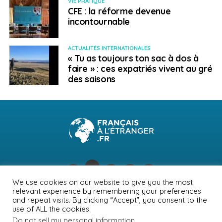
VIE PRATIQUE
CFE : la réforme devenue
incontournable
ACTUALITÉS INTERNATIONALES
« Tu as toujours ton sac à dos à
faire » : ces expatriés vivent au gré
des saisons
We use cookies on our website to give you the most
relevant experience by remembering your preferences
NEWSLETTER
PUBLICITÉ
CONTACTS
MENTIONS LÉGALES
and repeat visits. By clicking “Accept”, you consent to the
use of ALL the cookies.
POLITIQUE DE CONFIDENTIALITÉ
Do not sell my personal information
.