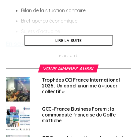
Bilan de la situation sanitaire
Bref aperçu économique
Sujets d’actualité
LIRE LA SUITE
En savoir plus et s’inscrire,
ici
PUBLICITÉ
SUJETS ASSOCIÉS:
CCI FRANCE INTERNATIONAL
FEATURED
WEBINAIRES
VOUS AIMEREZ AUSSI
A SUIVRE
Trophées CCI France International
La CCI France Vietnam va présenter les
2026 : Un appel unanime à « jouer
entreprises françaises de l’économie verte lors
collectif »
d’un forum
NE RATEZ PAS
GCC–France Business Forum : la
Un webinaire pour aide à l’implantation d’un
communauté française du Golfe
business au Panama
s’affiche