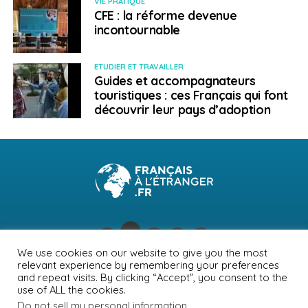
VIE PRATIQUE
CFE : la réforme devenue
incontournable
ETUDIER ET TRAVAILLER
Guides et accompagnateurs
touristiques : ces Français qui font
découvrir leur pays d’adoption
We use cookies on our website to give you the most
relevant experience by remembering your preferences
NEWSLETTER
PUBLICITÉ
CONTACTS
MENTIONS LÉGALES
and repeat visits. By clicking “Accept”, you consent to the
use of ALL the cookies.
POLITIQUE DE CONFIDENTIALITÉ
Do not sell my personal information
.