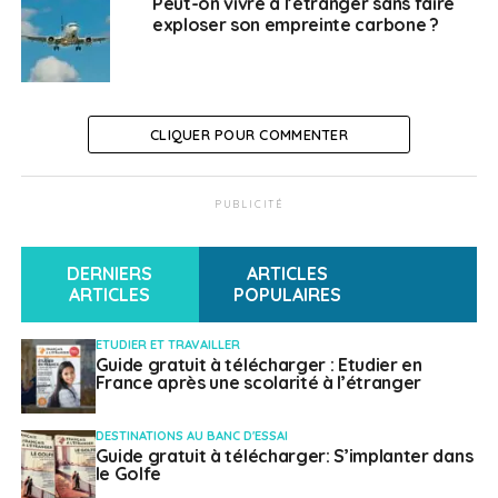
Peut-on vivre à l’étranger sans faire
l’investissement au Portugal par la CCI France
exploser son empreinte carbone ?
Portugal
Weena Truscelli
CLIQUER POUR COMMENTER
PUBLICITÉ
DERNIERS
ARTICLES
ARTICLES
POPULAIRES
ETUDIER ET TRAVAILLER
Guide gratuit à télécharger : Etudier en
France après une scolarité à l’étranger
DESTINATIONS AU BANC D'ESSAI
Guide gratuit à télécharger: S’implanter dans
le Golfe