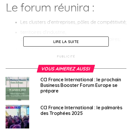
Le forum réunira :
Les clusters d’entreprises, pôles de compétitivité;
territoires d’industrie,
collectivités territoriales, agences, consulaires;
LIRE LA SUITE
entreprises;
PUBLICITÉ
écoles et universités.
VOUS AIMEREZ AUSSI
Au programme de Filex 2023 :
CCI France International : le prochain
Business Booster Forum Europe se
Des rendez-vous
opportunités en B2B
prépare
Trophées – Remise des prix
CCI France International : le palmarès
Pitchs Initiatives
des Trophées 2025
Ateliers experts
Plus d’informations
ici