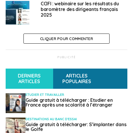
CCIFI : webinaire sur les résultats du
baromètre des dirigeants français
SUJETS ASSOCIÉS:
CCI FI
FEATURED
FORUM
2025
A SUIVRE
Table ronde virtuelle : la formation des
enseignants dans l’enseignement français à
CLIQUER POUR COMMENTER
l’étranger
NE RATEZ PAS
Monique Proulx, lauréate du Prix des cinq
PUBLICITÉ
continents de la francophonie
DERNIERS
ARTICLES
ARTICLES
POPULAIRES
Weena Truscelli
ETUDIER ET TRAVAILLER
Guide gratuit à télécharger : Etudier en
France après une scolarité à l’étranger
DESTINATIONS AU BANC D'ESSAI
Guide gratuit à télécharger: S’implanter dans
le Golfe