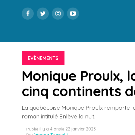
EVÈNEMENTS
Monique Proulx, l
cinq continents d
La québécoise Monique Proulx remporte la 2
roman intitulé Enlève la nuit.
Publié
il y a 4 ans
le
22 janvier 2023
Par
Weena Truscelli