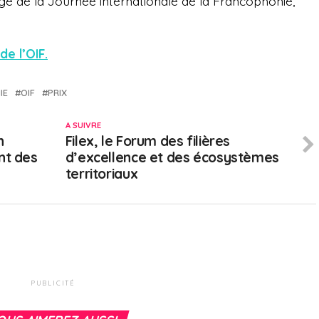
ge de la Journée internationale de la Francophonie,
de l’OIF.
IE
OIF
PRIX
A SUIVRE
n
Filex, le Forum des filières
nt des
d’excellence et des écosystèmes
territoriaux
PUBLICITÉ