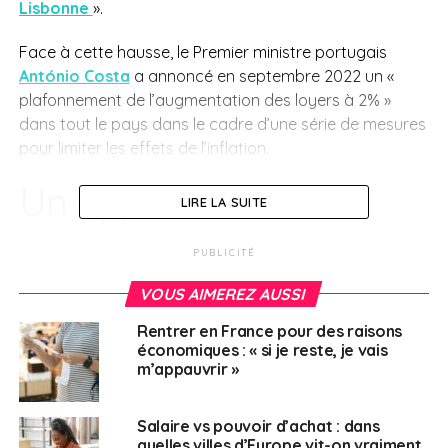
Lisbonne
»
.
Face à cette hausse, le Premier ministre portugais
António Costa
a annoncé en septembre 2022 un
«
plafonnement de l’augmentation des loyers à 2%
»
dans tout le pays dans le cadre d’une série de mesures
pour limiter les effets de l’inflation.
Un appartement en
LIRE LA SUITE
location peut coûter
PUBLICITÉ
jusqu’à 1400 euros
VOUS AIMEREZ AUSSI
Rentrer en France pour des raisons
Cette hausse des loyers touche particulièrement les
économiques : « si je reste, je vais
locaux qui vivent dans la capitale.
«
Le salaire minimum
m’appauvrir »
ne permet pas aux Portugais de trouver un logement
»,
note François Azevedo
. Alors que le salaire minimum en
Salaire vs pouvoir d’achat : dans
2023 atteint 886 euros dans le pays, le loyer d’un
quelles villes d’Europe vit-on vraiment