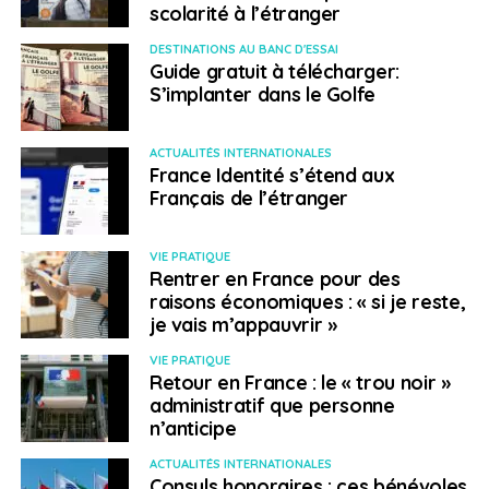
scolarité à l’étranger
investissements étrangers dans le pays. Antonio Costa
a finalement annoncé le 16 février 2023 mettre fin à
DESTINATIONS AU BANC D'ESSAI
Guide gratuit à télécharger:
cette mesure dans le but de « lutter contre la
S’implanter dans le Golfe
spéculation immobilière ».
ACTUALITÉS INTERNATIONALES
SUJETS ASSOCIÉS:
AUGMENTATION
FEATURED
INFLATION
France Identité s’étend aux
LISBONNE
LOYERS
PORTUGAL
Français de l’étranger
A SUIVRE
Ce que vous avez (peut-être) loupé cette
VIE PRATIQUE
semaine
Rentrer en France pour des
NE RATEZ PAS
raisons économiques : « si je reste,
Les derniers conseils aux voyageurs du Quai
je vais m’appauvrir »
d’Orsay
VIE PRATIQUE
Retour en France : le « trou noir »
administratif que personne
Nora Es-Salhi
n’anticipe
ACTUALITÉS INTERNATIONALES
Consuls honoraires : ces bénévoles