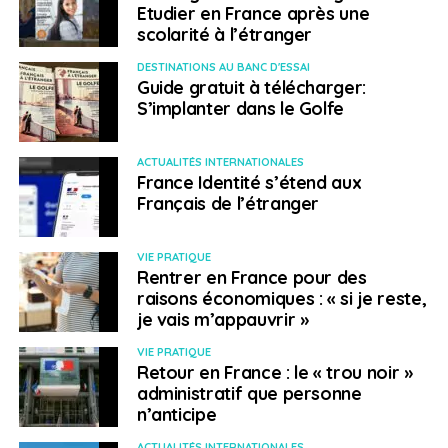
Etudier en France après une
des collèges liés au programme des collèges privés de
scolarité à l’étranger
formation professionnelle, ainsi que de l’université
Crandall, basée à Moncton, pourront participer. Tous les
DESTINATIONS AU BANC D'ESSAI
Guide gratuit à télécharger:
domaines d’études sont éligibles et les étudiants
S’implanter dans le Golfe
recevront des informations sur la recherche d’emploi
de la part de Travail NB, l’organisme provincial en
charge d’aider les demandeurs d’emploi à trouver un
ACTUALITÉS INTERNATIONALES
France Identité s’étend aux
contrat.
Opportunités Nouveau-Brunswick
, principal
Français de l’étranger
organisme de développement économique de la
province, veut travailler avec les entreprises et
investisseurs pour identifier les besoins locaux et
VIE PRATIQUE
Rentrer en France pour des
mettre en relation les nouveaux arrivants avec les
raisons économiques : « si je reste,
employeurs, mais aussi soutenir les communautés
je vais m’appauvrir »
dans l’accueil et l’intégration des étudiants
internationaux.
VIE PRATIQUE
Retour en France : le « trou noir »
administratif que personne
Initiative portée sur trois ans, Étudier et réussir au
n’anticipe
Nouveau-Brunswick est financée par l’ONB et l’Agence
de promotion économique du Canada atlantique
ACTUALITÉS INTERNATIONALES