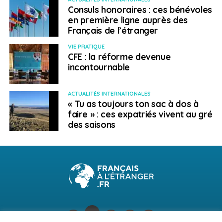
Consuls honoraires : ces bénévoles
(Apeca) par l’entremise de son programme Croissance
en première ligne auprès des
économique régionale par l’innovation (Ceri). Au total,
Français de l’étranger
chaque organisme investit environ 500 000 $.
VIE PRATIQUE
Pour en savoir plus :
CFE : la réforme devenue
incontournable
etudiantsinternationaux@GNB.CA
SUJETS ASSOCIÉS:
ÉTUDIANTS INTERNATIONAUX
FEATURED
ACTUALITÉS INTERNATIONALES
« Tu as toujours ton sac à dos à
NOUVEAU-BRUNSWICK
faire » : ces expatriés vivent au gré
A SUIVRE
des saisons
Un « Réseau d’excellence » pour renforcer
l’attractivité du secteur du tourisme
NE RATEZ PAS
Éducation : Le premier lycée français va bientôt
ouvrir à Saint-Jean
Anaïs Digonnet