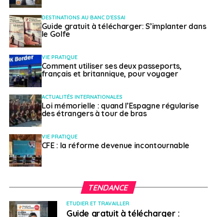
études et le programme Étudier et Réussir n’est pas
DESTINATIONS AU BANC D'ESSAI
conditionné à la réussite d’un diplôme. »
Guide gratuit à télécharger: S’implanter dans
le Golfe
La démarche veut soutenir les inscrits internationaux
des établissements post-secondaires dans leurs
VIE PRATIQUE
efforts pour rester au Nouveau-Brunswick après leurs
Comment utiliser ses deux passeports,
français et britannique, pour voyager
études. Le programme va ainsi mettre à leur disposition
l’accès à des ressources d’emploi essentielles, à la
ACTUALITÉS INTERNATIONALES
formation, au mentorat et au réseautage qui les
Loi mémorielle : quand l’Espagne régularise
aideront à se préparer aux possibilités de carrière sur
des étrangers à tour de bras
place.
VIE PRATIQUE
Tous les étudiants
CFE : la réforme devenue incontournable
internationaux
concernés
TENDANCE
ETUDIER ET TRAVAILLER
Guide gratuit à télécharger :
Les étudiants de tous les campus universitaires publics,