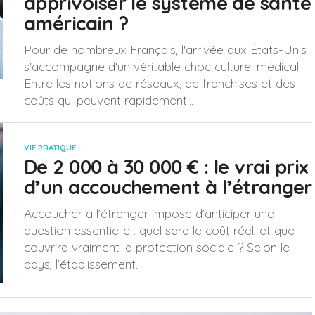
apprivoiser le système de santé
américain ?
Pour de nombreux Français, l'arrivée aux États-Unis
s'accompagne d'un véritable choc culturel médical.
Entre les notions de réseaux, de franchises et des
coûts qui peuvent rapidement...
VIE PRATIQUE
De 2 000 à 30 000 € : le vrai prix
d’un accouchement à l’étranger
Accoucher à l’étranger impose d’anticiper une
question essentielle : quel sera le coût réel, et que
couvrira vraiment la protection sociale ? Selon le
pays, l’établissement...