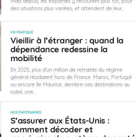
Mais depuis, les expatriés y recourent plus tôt, pour
des situations plus variées, et attendent de leur...
VIE PRATIQUE
Vieillir à l’étranger : quand la
dépendance redessine la
mobilité
En 2025, plus d'un million de retraités du régime
général résidaient hors de France. Maroc, Portugal
ou encore île Maurice, derrière ces destinations au
soleil, une...
NOS PARTENAIRES
S’assurer aux États-Unis :
comment décoder et