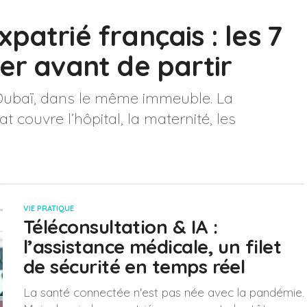
patrié français : les 7
er avant de partir
 Dubaï, dans le même immeuble. La
t couvre l’hôpital, la maternité, les
VIE PRATIQUE
Téléconsultation & IA :
l’assistance médicale, un filet
de sécurité en temps réel
La santé connectée n'est pas née avec la pandémie.