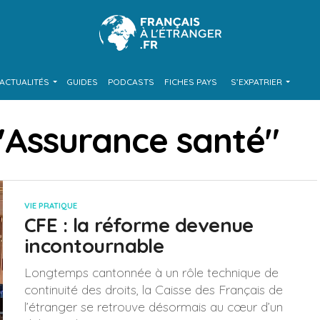
ACTUALITÉS
GUIDES
PODCASTS
FICHES PAYS
S’EXPATRIER
 "Assurance santé"
VIE PRATIQUE
CFE : la réforme devenue
incontournable
Longtemps cantonnée à un rôle technique de
continuité des droits, la Caisse des Français de
l’étranger se retrouve désormais au cœur d’un