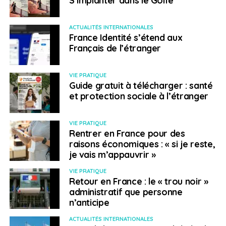
décret ». L’article 3 précise enfin que « les noms des
bénéficiaires du label [seront] regroupés au sein d’un
répertoire public dont les modalités de gestion [seront]
ACTUALITÉS INTERNATIONALES
France Identité s’étend aux
également précisées par décret ».
Français de l’étranger
SUJETS ASSOCIÉS:
EFE
ENTREPRENEUR
FEATURED
SÉNAT
VIE PRATIQUE
Guide gratuit à télécharger : santé
A SUIVRE
et protection sociale à l’étranger
École inclusive : 59 élus des Français de l’étranger
appellent à l’amélioration des dispositifs d’aides
VIE PRATIQUE
NE RATEZ PAS
Rentrer en France pour des
Résidence de repli : adoptée en première lecture
raisons économiques : « si je reste,
au Sénat, la proposition de loi fait débat
je vais m’appauvrir »
VIE PRATIQUE
Retour en France : le « trou noir »
Laetitia Dive
administratif que personne
n’anticipe
ACTUALITÉS INTERNATIONALES