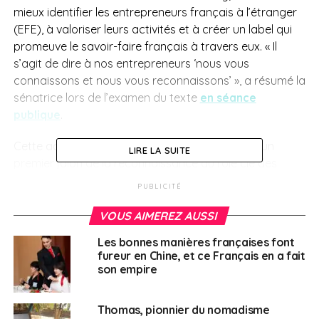
mieux identifier les entrepreneurs français à l’étranger
(EFE), à valoriser leurs activités et à créer un label qui
promeuve le savoir-faire français à travers eux. « Il
s’agit de dire à nos entrepreneurs ‘nous vous
connaissons et nous vous reconnaissons’ », a résumé la
sénatrice lors de l’examen du texte
en séance
publique
.
Cette adoption en première lecture constitue « un
LIRE LA SUITE
premier jalon de la reconnaissance du rôle clé des
entrepreneurs français à l’étranger. Les travaux
PUBLICITÉ
complémentaires à venir permettront d’en préciser les
contours »,
a estimé
Olivier Becht, le ministre délégué
VOUS AIMEREZ AUSSI
au Commerce extérieur, à l’attractivité et aux Français
Les bonnes manières françaises font
de l’étranger.
fureur en Chine, et ce Français en a fait
son empire
Plusieurs
amendements
Thomas, pionnier du nomadisme