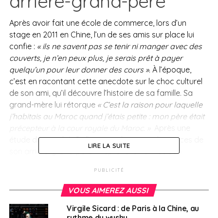
arrière-grand-père
Après avoir fait une école de commerce, lors d’un
stage en 2011 en Chine, l’un de ses amis sur place lui
confie :
« ils ne savent pas se tenir ni manger avec des
couverts, je n’en peux plus, je serais prêt à payer
quelqu’un pour leur donner des cours »
. À l’époque,
c’est en racontant cette anecdote sur le choc culturel
de son ami, qu’il découvre l’histoire de sa famille. Sa
grand-mère lui rétorque
« C’est la raison pour laquelle
j’habitais au Maroc quand j’étais petite : mon père était
précepteur à la cour royale du Maroc. »
Après une
étude de marché, Guillaume se lance, sur les traces de
LIRE LA SUITE
son arrière-grand-père. Il reprend le nom de son
ancêtre et crée l’académie éponyme.
PUBLICITÉ
Professeur de bonnes manières
VOUS AIMEREZ AUSSI
Il est aujourd’hui l’un des professeurs de bienséance les
Virgile Sicard : de Paris à la Chine, au
rythme du wushu