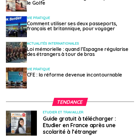
Remboursement des soins effectués à l’étranger
le Golfe
aux retraités français expatriés
VIE PRATIQUE
Comment utiliser ses deux passeports,
français et britannique, pour voyager
Weena Truscelli
ACTUALITÉS INTERNATIONALES
Loi mémorielle : quand l’Espagne régularise
des étrangers à tour de bras
VIE PRATIQUE
CFE : la réforme devenue incontournable
TENDANCE
ETUDIER ET TRAVAILLER
Guide gratuit à télécharger :
Etudier en France après une
scolarité à l’étranger