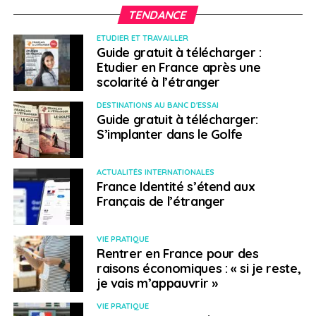
TENDANCE
Le ministre l’affirme: « ce problème [d’incitation à
l’export] ne se règlera pas avec des milliards d’euros, il
ETUDIER ET TRAVAILLER
Guide gratuit à télécharger :
faut un budget certes, mais l’export est un état d’esprit
Etudier en France après une
». Au cours de la soirée, plusieurs intervenants ont
scolarité à l’étranger
néanmoins rappelé que l’argent restait le nerf de la
guerre, et demandé davantage de subventions. Arnaud
DESTINATIONS AU BANC D'ESSAI
Guide gratuit à télécharger:
Vaissié lui-même a précisé que, pour que les
chambres
S’implanter dans le Golfe
de commerce et d’industrie
puissent « contribuer
encore plus au commerce de la France », une «
ressource complémentaire » serait la bienvenue alors
ACTUALITÉS INTERNATIONALES
France Identité s’étend aux
que, pour l’heure, le réseau s’autofinance à 99%.
Français de l’étranger
> Entreprises lauréates des Trophées CCI
VIE PRATIQUE
Rentrer en France pour des
Trophée ESG-RSE
, remis par Caroline Hondré
raisons économiques : « si je reste,
d’International SOS : CCI France Singapour;
je vais m’appauvrir »
Trophée Startup
, remis par Jean-Marc Barki de
VIE PRATIQUE