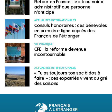
French Foreign Trade Advisors : Platform.sh
Retour en France : le « trou noir »
(candidature portée par la CCI France USA, San
administratif que personne
n’anticipe
Francisco), plateforme d’hébergement qui aide
les professionnels à développer sites internet et
ACTUALITÉS INTERNATIONALES
applications;
Consuls honoraires : ces bénévoles
en première ligne auprès des
Trophée Entrepreneur français à l’étranger
,
Français de l’étranger
remis par Bruno Narchal de La Place : Sii Poland
(candidature portée par la CCI France Pologne),
VIE PRATIQUE
CFE : la réforme devenue
spécialisée en consulting et de services
incontournable
spécialisée en technologie;
Trophée Responsabilité sociétale des
ACTUALITÉS INTERNATIONALES
entreprises
, remis par Éric Pavy de la Caisse
« Tu as toujours ton sac à dos à
des Français à l’étranger : Ynsect (candidature
faire » : ces expatriés vivent au gré
des saisons
portée par la CCI France Pays-Bas et la CCI
France Inde) spécialisée conception et de
recherche d’alternatives alimentaires et
Capgemini (candidature portée par la CCI
France Inde), entreprise de consulting en