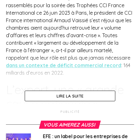
rassemblés pour la soirée des Trophées CCI France
International ce 26 juin 2023 à Paris, le président de CCI
France international Arnaud Vaissié s’est réjoui que les
chambres aient aujourd’hui retrouvé leur « volume
d’affaires et leurs chiffres d’avant-crise ». Toutes
contribuent « largement au développement de la
France à l’étranger », a-t-il par ailleurs martelé,
rappelant que leur rôle est plus que jamais nécessaire
dans un contexte de déficit commercial record
: 164
milliards d’euros en 2022.
L’export, une « grande
LIRE LA SUITE
cause nationale »
PUBLICITÉ
Lui succédant au pupitre,
Olivier Becht
a salué le
VOUS AIMEREZ AUSSI
travail effectué par les chambres en la matière et
affirmé que l’export doit devenir une « grande cause
EFE : un label pour les entreprises de