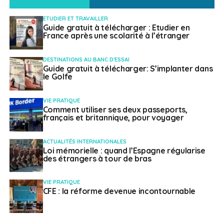
l’Allemagne comptent, elles, respectivement 200 000 et
340 000 entreprises exportatrices.
ETUDIER ET TRAVAILLER
Guide gratuit à télécharger : Etudier en
« Dépendre d’un seul
France après une scolarité à l’étranger
marché national est un
DESTINATIONS AU BANC D'ESSAI
Guide gratuit à télécharger: S’implanter dans
le Golfe
risque »
VIE PRATIQUE
« Souvent, une entreprise pense que l’export est un
Comment utiliser ses deux passeports,
français et britannique, pour voyager
risque car elle ne connaît pas les marchés étrangers.
C’est là que nous pouvons intervenir », a aussi estimé
ACTUALITÉS INTERNATIONALES
Olivier Becht. Il espère donc faire évoluer les mentalités
Loi mémorielle : quand l’Espagne régularise
pour que l’export soit vu comme une manière de
des étrangers à tour de bras
diversifier les risques. « Dépendre d’un seul marché
national est un risque. Diversifier ses marchés partout
VIE PRATIQUE
CFE : la réforme devenue incontournable
sur la planète diminue ce risque », a-t-il affirmé,
exhortant l’ensemble des acteurs présents dans la salle
à « porter ce message ».