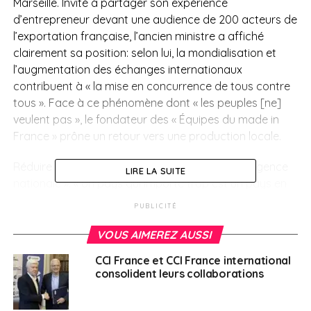
Marseille. Invité à partager son expérience
d’entrepreneur devant une audience de 200 acteurs de
l’exportation française, l’ancien ministre a affiché
clairement sa position: selon lui, la mondialisation et
l’augmentation des échanges internationaux
contribuent à « la mise en concurrence de tous contre
tous ». Face à ce phénomène dont « les peuples [ne]
veulent pas », le fondateur des « Équipes du made in
France » prône un retour vers une production locale.
Réduire les importations constitue ainsi une « urgence
LIRE LA SUITE
nationale ». « Un pays qui importe trop est un pays en
situation de dépendance » a-t-il souligné.
Flambée du
PUBLICITÉ
prix de l’énergie
, taxations réciproques sur les
importations des gouvernements chinois et
VOUS AIMEREZ AUSSI
américains… Autant de facteurs qui, selon Arnaud
CCI France et CCI France international
Montebourg, mettent les nations en « situation de
consolident leurs collaborations
fragilité » car « dépendantes de situations qui leur
échappent ». « On voit bien que la bataille mondiale