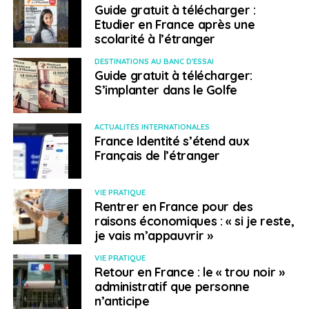
Guide gratuit à télécharger :
soit d’une association entre financeurs et agriculteurs.
Etudier en France après une
« C’est un modèle très rentable » s’est-il félicité. Il a
scolarité à l’étranger
toutefois admis que le prix au kilo atteignait 10 euros,
contre 5,5 euros pour les amandes importées de
DESTINATIONS AU BANC D'ESSAI
Guide gratuit à télécharger:
l’étranger. Or, une telle différence de prix constitue un
S’implanter dans le Golfe
facteur non-négociable pour beaucoup de
consommateurs, particulièrement en période
d’inflation.
ACTUALITÉS INTERNATIONALES
France Identité s’étend aux
Français de l’étranger
SUJETS ASSOCIÉS:
ARNAUD MONTEBOURG
EXPORT
FEATURED
PROTECTIONNISME
UEIE
VIE PRATIQUE
A SUIVRE
Rentrer en France pour des
« Si on ne conjugue pas commerce et climat (…),
raisons économiques : « si je reste,
l’économie mondiale risque d’être impactée »
je vais m’appauvrir »
(OMC)
VIE PRATIQUE
NE RATEZ PAS
Retour en France : le « trou noir »
Malgré le Brexit, le Royaume-Uni reste « une
administratif que personne
zone très dynamique » pour les entreprises
n’anticipe
françaises