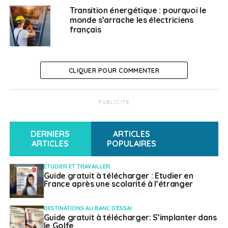
Élus strasbourgeois.
Transition énergétique : pourquoi le
monde s’arrache les électriciens
SUJETS ASSOCIÉS:
français
ALLEMAGNE
EUROPE
FEATURED
SNCF
TRAIN
TRAINS
A SUIVRE
Sécurité dans le monde : gros plan sur les zones
CLIQUER POUR COMMENTER
de vigilance du 27 septembre au 4 octobre
NE RATEZ PAS
Vivre ailleurs, sur RFI : « La gestion du séisme au
PUBLICITÉ
lycée français de Marrakech »
DERNIERS
ARTICLES
ARTICLES
POPULAIRES
Weena Truscelli
ETUDIER ET TRAVAILLER
Guide gratuit à télécharger : Etudier en
France après une scolarité à l’étranger
DESTINATIONS AU BANC D'ESSAI
Guide gratuit à télécharger: S’implanter dans
le Golfe