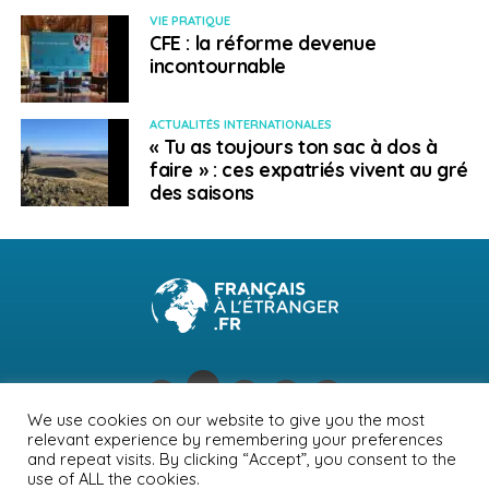
VIE PRATIQUE
CFE : la réforme devenue
incontournable
ACTUALITÉS INTERNATIONALES
« Tu as toujours ton sac à dos à
faire » : ces expatriés vivent au gré
des saisons
We use cookies on our website to give you the most
relevant experience by remembering your preferences
NEWSLETTER
PUBLICITÉ
CONTACTS
MENTIONS LÉGALES
and repeat visits. By clicking “Accept”, you consent to the
use of ALL the cookies.
POLITIQUE DE CONFIDENTIALITÉ