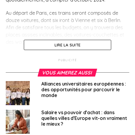
Au départ de Paris, ces trains seront composés de
douze voitures, dont six iront à Vienne et six à Berlin.
Afin de satisfaire tous les budgets, on y trouvera des
places assises inclinables, des voitures-couchettes et
des wagons-lits.
LIRE LA SUITE
Un passage par
PUBLICITÉ
Strasbourg
VOUS AIMEREZ AUSSI
Alliances universitaires européennes :
Le passage de cette ligne par Strasbourg
a fait l’objets
des opportunités pour parcourir le
de nombreux débats entre les compagnies ferroviaires
monde
et les instances politiques de
France et
d’Allemagne
et, jusqu’à l’annonce de Clément Beaune,
Salaire vs pouvoir d’achat : dans
le bruit courait qu’un arrêt à Sarrebruck serait privilégié,
quelles villes d’Europe vit-on vraiment
plutôt que la desserte de la capitale alsacienne et
le mieux ?
européenne. La décision finale a, bien entendu, ravi les