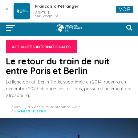
Français à l'étranger
✕
VOIR
GRATUIT
Sur Google Play
ACTUALITÉS INTERNATIONALES
Le retour du train de nuit
entre Paris et Berlin
La ligne de nuit Berlin-Paris, supprimée en 2014, rouvrira en
décembre 2023 et, après discussions, passera finalement par
Strasbourg.
Publié
il y a 3 ans
le
25 septembre 2023
Par
Weena Truscelli