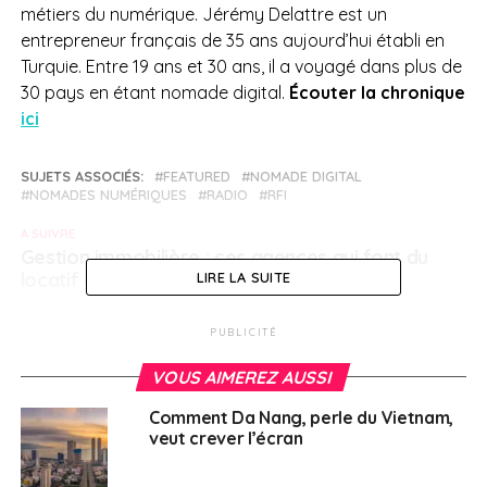
métiers du numérique. Jérémy Delattre est un
entrepreneur français de 35 ans aujourd’hui établi en
Turquie. Entre 19 ans et 30 ans, il a voyagé dans plus de
30 pays en étant nomade digital.
Écouter la chronique
ici
SUJETS ASSOCIÉS:
FEATURED
NOMADE DIGITAL
NOMADES NUMÉRIQUES
RADIO
RFI
A SUIVRE
Gestion immobilière : ces agences qui font du
locatif ou de la conciergerie
LIRE LA SUITE
NE RATEZ PAS
Assurance-vie, accident, invalidité… : les vertus de
PUBLICITÉ
la prévoyance
VOUS AIMEREZ AUSSI
Comment Da Nang, perle du Vietnam,
Français à l'étranger
veut crever l’écran