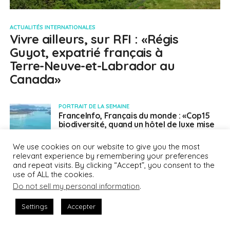
ACTUALITÉS INTERNATIONALES
Vivre ailleurs, sur RFI : «Régis
Guyot, expatrié français à
Terre-Neuve-et-Labrador au
Canada»
PORTRAIT DE LA SEMAINE
FranceInfo, Français du monde : «Cop15
biodiversité, quand un hôtel de luxe mise
sur le développement durable en
Malaisie»
We use cookies on our website to give you the most
relevant experience by remembering your preferences
ACTUALITÉS INTERNATIONALES
and repeat visits. By clicking “Accept”, you consent to the
Vivre ailleurs, sur RFI : Sixième édition de
la Semaine des lycées français du monde
use of ALL the cookies.
(SLFM)
Do not sell my personal information
.
PORTRAIT DE LA SEMAINE
Settings
Accepter
FranceInfo, Français du monde. «Quand
les Chinois se rebiffent : Shanghai sous la