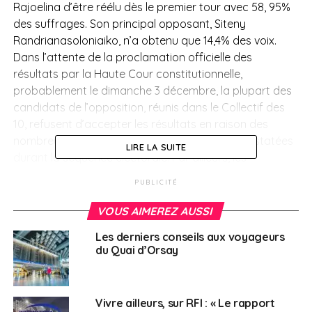
Rajoelina d’être réélu dès le premier tour avec 58, 95%
des suffrages. S
on principal opposant, Siteny
Randrianasoloniaiko, n’a obtenu que 14,4% des voix.
Dans l’attente de la proclamation officielle des
résultats par la Haute Cour constitutionnelle,
probablement le dimanche 3 décembre, la plupart des
candidats de l’opposition, réunis dans le Collectif des
10, refusent d’accepter les résultats en raison des
nombreuses irrégularités qu’ils disent avoir constatées
LIRE LA SUITE
durant la séquence électorale. Par ailleurs, les
manifestations organisées durant cette période par
PUBLICITÉ
ces dix candidats de l’opposition (qui avaient
finalement boycotté l’élection) ont été
VOUS AIMEREZ AUSSI
systématiquement dispersées dans la violence. À ce
Les derniers conseils aux voyageurs
titre, l’ONU a dénoncé un
« usage inutile et
du Quai d’Orsay
disproportionnée de la force »
par les autorités
malgaches. Compte tenu de ce climat post-électoral
délétère, il est déconseillé de se rendre à Madagascar
Vivre ailleurs, sur RFI : « Le rapport
en cas de déplacement non essentiel, au moins