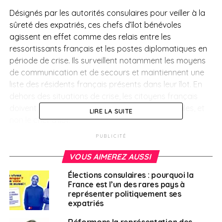
Désignés par les autorités consulaires pour veiller à la
sûreté des expatriés, ces chefs d’îlot bénévoles
agissent en effet comme des relais entre les
ressortissants français et les postes diplomatiques en
période de crise. Ils surveillent notamment les moyens
de communication et de secours et maintiennent une
liste des résidents français présents dans leur îlot. En
dehors des situations de crise, les citoyens français
doivent contacter les autorités consulaires locales, et
LIRE LA SUITE
non le chef d’îlot.
PUBLICITÉ
Des mesures mises en
VOUS AIMEREZ AUSSI
place pour améliorer ce
Élections consulaires : pourquoi la
dispositif
France est l’un des rares pays à
représenter politiquement ses
expatriés
Durant la session plénière de l’Assemblée des Français
Réformons la représentation des