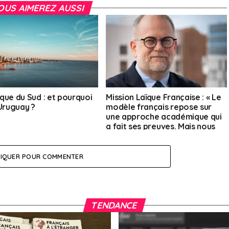
OUS AIMEREZ AUSSI
que du Sud : et pourquoi
Mission Laïque Française : « Le
’Uruguay ?
modèle français repose sur
une approche académique qui
a fait ses preuves. Mais nous
devons aussi répondre aux
attentes qui évoluent »
LIQUER POUR COMMENTER
TENDANCE