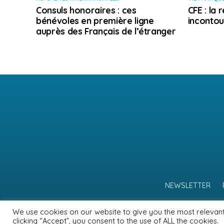
Consuls honoraires : ces
CFE : la
bénévoles en première ligne
incontou
auprès des Français de l’étranger
NEWSLETTER
We use cookies on our website to give you the most relevan
clicking “Accept”, you consent to the use of ALL the cookies.