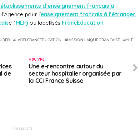
s
établissements d’enseignement français à
e l’Agence pour l’
enseignement français à l’étranger
çais
e (
MLF)
ou
labellisés
FrancÉducation
.
TURED
LABELFRANCEDUCATION
MISSION LAÏQUE FRANÇAISE
MLF
A SUIVRE
ices
Une e-rencontre autour du
al de
secteur hospitalier organisée par
la CCI France Suisse
PUBLICITÉ