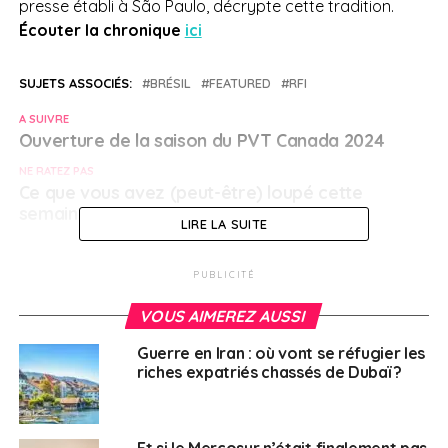
presse établi à São Paulo, décrypte cette tradition.
Écouter la chronique
ici
SUJETS ASSOCIÉS:
BRÉSIL
FEATURED
RFI
A SUIVRE
Ouverture de la saison du PVT Canada 2024
NE RATEZ PAS
Ce que vous avez (peut-être) loupé cette
semaine
LIRE LA SUITE
PUBLICITÉ
Français à l'étranger
VOUS AIMEREZ AUSSI
Guerre en Iran : où vont se réfugier les
riches expatriés chassés de Dubaï ?
Et si le Mercosur n’était finalement pas