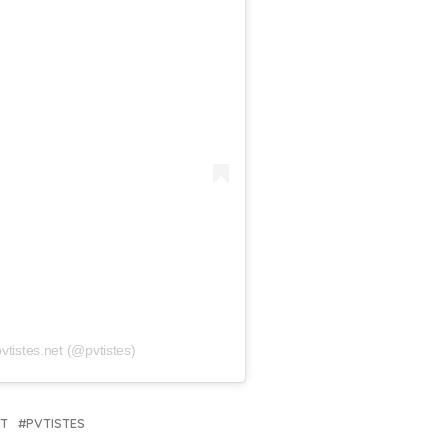
vtistes.net (@pvtistes)
T
PVTISTES