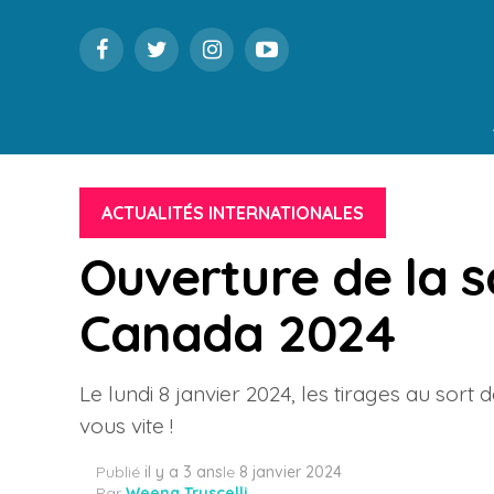
ACTUALITÉS INTERNATIONALES
Ouverture de la 
Canada 2024
Le lundi 8 janvier 2024, les tirages au sor
vous vite !
Publié
il y a 3 ans
le
8 janvier 2024
Par
Weena Truscelli