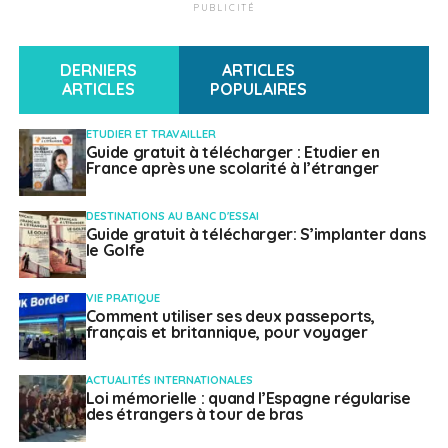
PUBLICITÉ
En 2012, elle crée son entreprise, « pour 20 euros, en
remplissant un simple bout de papier », et peut alors
DERNIERS
ARTICLES
démarrer son activité. « Comme je faisais ça de chez
ARTICLES
POPULAIRES
moi, je n’avais pas besoin de local. J’ai donc pu
commencer avec zéro investissement ». Aujourd’hui,
ETUDIER ET TRAVAILLER
Valérie Hattat-Decker, qui en outre a repris les vignes
Guide gratuit à télécharger : Etudier en
France après une scolarité à l’étranger
familiales, écoule 90% de ses 7 000 bouteilles auprès
d’une clientèle essentiellement bavaroise, mais
DESTINATIONS AU BANC D'ESSAI
ambitionne de toucher au-delà. « En Bavière comme
Guide gratuit à télécharger: S’implanter dans
dans le reste de l’Allemagne, la French touch plaît
le Golfe
beaucoup et la demande sur les produits de bouche et
de luxe augmente. Il y a un marché à prendre »,
VIE PRATIQUE
Comment utiliser ses deux passeports,
conclut-elle.
français et britannique, pour voyager
SUJETS ASSOCIÉS:
ACTUALITÉS INTERNATIONALES
Loi mémorielle : quand l’Espagne régularise
A SUIVRE
des étrangers à tour de bras
Berlin, véritable vivier de start-up