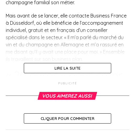
champagne familial son métier.
Mais avant de se lancer, elle contacte Business France
à Düsseldorf, où elle bénéficie de l’accompagnement
individuel, gratuit et en français d’un conseiller
spécialisé dans le secteur. « Il m’a parlé du marché du
vin et du champagne en Allemagne et m’a rassuré en
me disant qu’il y avait une place pour moi. » Ensemble
ils travaillent sur son business plan.
LIRE LA SUITE
« 20 euros » pour créer
l’entreprise
PUBLICITÉ
VOUS AIMEREZ AUSSI
Elle se rapproche également de la
Chambre de
commerce et d’industrie allemande
(AHK) ainsi que
des services des douanes pour se renseigner sur les
CLIQUER POUR COMMENTER
taxes à payer, les certificats à obtenir, etc. « J’ai été
très bien accueillie », se souvient-elle.