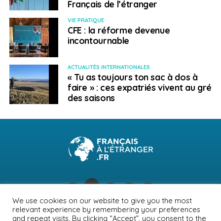
Français de l’étranger
», s’enthousiasme Sören Weiß.
VIE PRATIQUE
CFE : la réforme devenue
SUJETS ASSOCIÉS:
ALLEMAGNE
FEATURED
FRENCH TECH
incontournable
START UP
A SUIVRE
ACTUALITÉS INTERNATIONALES
« PHC Tournesol 2025 » : un programme franco-
« Tu as toujours ton sac à dos à
belge d’aide à la mobilité scientifique
faire » : ces expatriés vivent au gré
des saisons
NE RATEZ PAS
Récit d’expatriation : « Comment je me suis
implantée en Allemagne »
Salomé Hénon Cohin
We use cookies on our website to give you the most
relevant experience by remembering your preferences
NEWSLETTER
PUBLICITÉ
CONTACTS
MENTIONS LÉGALES
and repeat visits. By clicking “Accept”, you consent to the