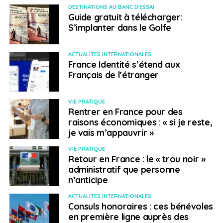
Une réelle densité de
DESTINATIONS AU BANC D'ESSAI
Guide gratuit à télécharger:
talents
S’implanter dans le Golfe
Sören Weiß a vu la ville changer depuis une dizaine
ACTUALITÉS INTERNATIONALES
d’années. « La présence des start-up a une grande
France Identité s’étend aux
influence sur la ville et la population. Cette
Français de l’étranger
internationalité attire d’autres talents de différentes
origines qui trouvent ici un nouveau lieu de résidence et
VIE PRATIQUE
une nouvelle patrie. »
Rentrer en France pour des
raisons économiques : « si je reste,
En revanche, le souci auquel peuvent être confrontées
je vais m’appauvrir »
certaines start-up est le fait de trouver des locaux.
VIE PRATIQUE
Même pour Doctolib, il est compliqué de déménager
Retour en France : le « trou noir »
dans un open space plus grand. C’est aussi le cas pour
administratif que personne
les nouveaux arrivants qui doivent trouver un logement
n’anticipe
dans une ville saturée par la demande. « Mais chez
ACTUALITÉS INTERNATIONALES
nous comme dans d’autres start-up, on s’entraide ! Si
Consuls honoraires : ces bénévoles
un nouveau collègue arrive, tout le monde y va de son
en première ligne auprès des
coup de pouce pour l’aider à trouver un appartement !