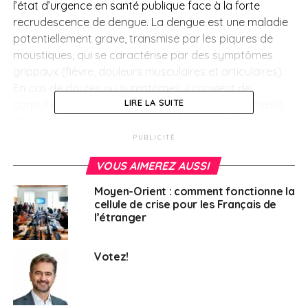
l’état d’urgence en santé publique face à la forte
recrudescence de dengue. La dengue est une maladie
potentiellement grave, transmise par les piqures de
moustiques, qui se caractérise par des symptômes
grippaux (fièvre, douleurs musculaires et articulaires).
En cas de doutes ou symptômes, il convient de
LIRE LA SUITE
consulter un médecin dès que possible. Il est conseillé
de suivre les recommandations des autorités locales et
d’appliquer les mesures de prévention contre les
PUBLICITÉ
moustiques. Plus d’information à la rubrique
Santé
.
VOUS AIMEREZ AUSSI
Inde
– Manifestations
Moyen-Orient : comment fonctionne la
cellule de crise pour les Français de
d’agriculteurs dans la région de
l’étranger
Delhi
– Publié le 13 février 2024
Votez!
Des agriculteurs venus des Etats voisins (Pendjab,
Haryana, Uttar Pradesh) se sont rassemblés autour de
la capitale nationale, Delhi, pour des manifestations le