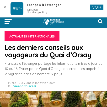
Français à l'étranger
✕
VOIR
GRATUIT
Sur Google Play
ACTUALITÉS INTERNATIONALES
Les derniers conseils aux
voyageurs du Quai d’Orsay
Français à l’étranger partage les informations mises à jour du
10 au 16 février par le Quai d’Orsay concernant les appels à
la vigilance dans de nombreux pays.
Publié
il y a 2 ans
le
16 février 2024
Par
Weena Truscelli