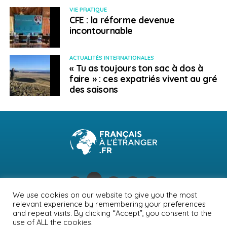
Internet suivants :
VIE PRATIQUE
CFE : la réforme devenue
Les voyageurs sont invités à faire preuve de la plus
incontournable
grande prudence, éviter la région, et suivre
rigoureusement les recommandations et instructions
ACTUALITÉS INTERNATIONALES
des autorités islandaises compétentes, consultables
« Tu as toujours ton sac à dos à
sur les sites Internet suivants :
faire » : ces expatriés vivent au gré
des saisons
Safe Travel
Institut météorologique islandais
Protection Civile
Aéroport international de Keflavik
Site d’actualité islandais en anglais
We use cookies on our website to give you the most
relevant experience by remembering your preferences
Il est fortement recommandé aux Français en
NEWSLETTER
PUBLICITÉ
CONTACTS
MENTIONS LÉGALES
and repeat visits. By clicking “Accept”, you consent to the
déplacement en Islande de s‘inscrire sur :
le Fil d’Ariane
use of ALL the cookies.
POLITIQUE DE CONFIDENTIALITÉ