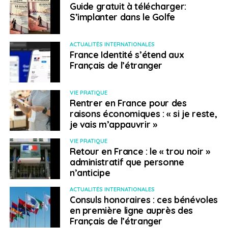
Guide gratuit à télécharger:
transport pouvant les desservir (métro, bus, gares
S’implanter dans le Golfe
ferroviaires et routières).
Islande
– Activité sismique et
ACTUALITÉS INTERNATIONALES
France Identité s’étend aux
volcanique dans la péninsule de
Français de l’étranger
Reykjanes
– Publié le 14 février 2024
VIE PRATIQUE
Rentrer en France pour des
L’éruption volcanique déclenchée le 8 février dans la
raisons économiques : « si je reste,
péninsule de Reykjanes est considérée comme
je vais m’appauvrir »
terminée par les services météorologiques islandais.
VIE PRATIQUE
Pour autant, l’activité sismique reste significative, et les
Retour en France : le « trou noir »
spécialistes envisagent une prochaine nouvelle
administratif que personne
éruption. La circulation dans la région fait toujours
n’anticipe
l’objet de restrictions. Il convient donc de continuer à
ACTUALITÉS INTERNATIONALES
éviter la zone concernée, et suivre rigoureusement les
Consuls honoraires : ces bénévoles
recommandations et instructions des autorités
en première ligne auprès des
islandaises compétentes, consultables sur les sites
Français de l’étranger