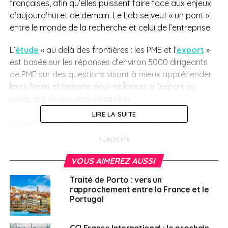
françaises, afin qu’elles puissent faire face aux enjeux
d’aujourd’hui et de demain. Le Lab se veut « un pont »
entre le monde de la recherche et celui de l’entreprise.
L’
étude
«
au delà des frontières : les PME et l’
export
»
est basée sur les réponses d’environ 5000 dirigeants
de PME sur des questions visant à mieux appréhender
leurs freins et besoins
pour se lancer à l’export ou
conquérir de nouveaux marchés.
LIRE LA SUITE
Quelques chiffres de
l’étude
PUBLICITÉ
En 2024, 23 % des petites et moyennes
VOUS AIMEREZ AUSSI
entreprises (PME) envisagent de se lancer dans
l’
export
. Les entreprises qui exportent déjà
Traité de Porto : vers un
régulièrement (15 % des PME), prévoit, en grande
rapprochement entre la France et le
Portugal
majorité, de continuer leur activité à
l’international en 2024. Plus de deux tiers des
exportateurs occasionnels (12 %) ont la même
CCI France International : le prochain