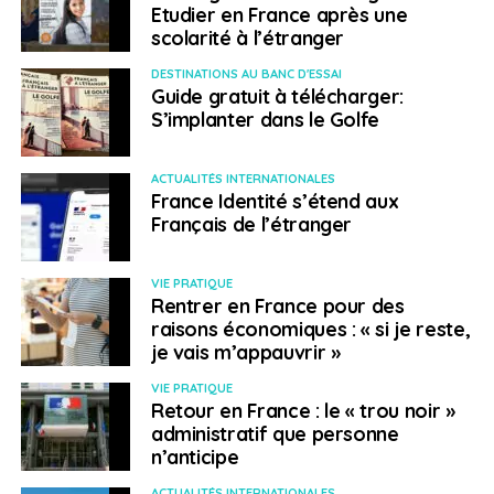
principalement d’ordre interne : qualité des
Etudier en France après une
produits et services, service client et notoriété. À
scolarité à l’étranger
l’inverse, le coût du travail et la fiscalité sont
DESTINATIONS AU BANC D'ESSAI
désignés par environ la moitié des chefs
Guide gratuit à télécharger:
d’entreprises comme des désavantages. Ils sont
S’implanter dans le Golfe
encore plus souvent cités comme tels par les
PME industrielles.
ACTUALITÉS INTERNATIONALES
France Identité s’étend aux
SUJETS ASSOCIÉS:
BPI
BPIFRANCE
CCI FI
CCI FRANCE
Français de l’étranger
ETI
EXPORT
EXPORTER
FEATURED
PME
A SUIVRE
VIE PRATIQUE
Portrait d’EFE: « En Suisse, plus de 99% des
Rentrer en France pour des
entreprises sont des PME »
raisons économiques : « si je reste,
je vais m’appauvrir »
NE RATEZ PAS
Portrait d’EFE : « Le maître-mot aux États-Unis,
VIE PRATIQUE
c’est la flexibilité »
Retour en France : le « trou noir »
administratif que personne
n’anticipe
Weena Truscelli
ACTUALITÉS INTERNATIONALES