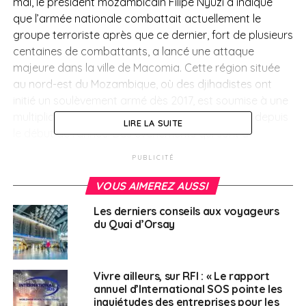
mai, le président mozambicain Filipe Nyuzi a indiqué
que l’armée nationale combattait actuellement le
groupe terroriste après que ce dernier, fort de plusieurs
centaines de combattants, a lancé une attaque
majeure dans la ville de Macomia. Cette région située
au nord-est du Mozambique, où des
djihadistes ont
initié un soulèvement armé dès 2017, est soumise à une
multiplication des attaques du groupe islamiste depuis
LIRE LA SUITE
le début de l’année. Des événements qui sont à
rapprocher du retrait, le mois dernier, de la force
PUBLICITÉ
multinationale de la Communauté de développement
d’Afrique australe
engagée au Cabo Delgado (la
VOUS AIMEREZ AUSSI
Samim) et dont le mandat prend fin en juillet prochain.
Les derniers conseils aux voyageurs
Dans un tel contexte, il est fortement recommandé de
du Quai d’Orsay
reporter tout déplacement dans cette région du
Mozambique.
Vivre ailleurs, sur RFI : « Le rapport
Tchad
annuel d’International SOS pointe les
inquiétudes des entreprises pour les