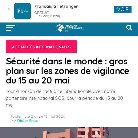
Français à l'étranger
✕
VOIR
GRATUIT
Sur Google Play
ACTUALITÉS INTERNATIONALES
Sécurité dans le monde : gros
plan sur les zones de vigilance
du 15 au 20 mai
Tour d’horizon de l’actualité internationale avec notre
partenaire International SOS, pour la période du 15 au 20
mai.
Publié
il y a 2 ans
le
15 mai 2024
Par
Didier Bras