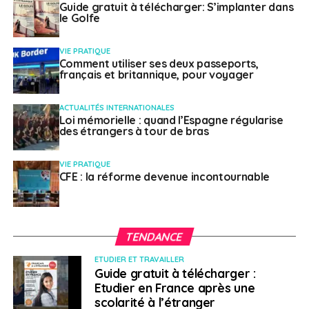
Nord/Moyen-Orient
Guide gratuit à télécharger: S’implanter dans
le Golfe
Tunisie
VIE PRATIQUE
Comment utiliser ses deux passeports,
français et britannique, pour voyager
La répression exercée par le régime du président Kaïs
Saied sur l’opposition politique va crescendo en Tunisie.
ACTUALITÉS INTERNATIONALES
Dernier épisode en date avec
l’arrestation d’une
Loi mémorielle : quand l’Espagne régularise
avocate et chroniqueuse média par des policiers
des étrangers à tour de bras
cagoulés le 11 mai dernier. Sonia Dahmani était en direct
avec la chaîne France 24 lorsqu’elle a été appréhendée.
VIE PRATIQUE
Alors que l’élection présidentielle est prévue en octobre
CFE : la réforme devenue incontournable
prochain, on dénombre plus de 60 personnes arrêtées
depuis un an et demi pour leur opposition au président
tunisien, en poste depuis octobre 2019.
TENDANCE
Amériques
ETUDIER ET TRAVAILLER
Guide gratuit à télécharger :
Etudier en France après une
États-Unis
scolarité à l’étranger