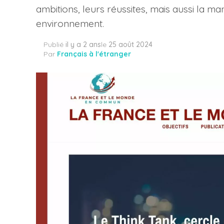
ambitions, leurs réussites, mais aussi la ma
environnement.
Publié
il y a 2 ans
le
25 août 2024
Par
Français à l'étranger