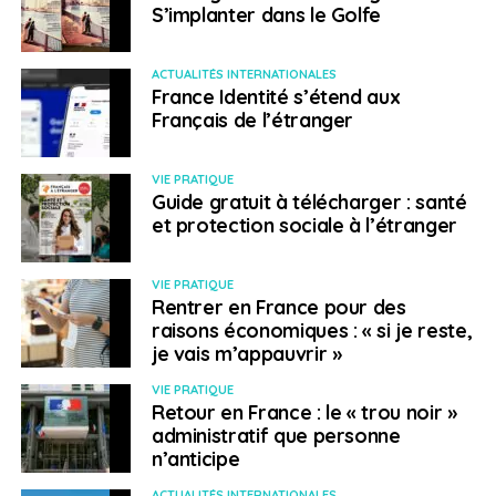
S’implanter dans le Golfe
Et faire analyser ses équipements (
Surtout si qui
que soit a pu y avoir accès :
police aux
ACTUALITÉS INTERNATIONALES
frontières, accueil d’une organisation, etc.)
France Identité s’étend aux
Français de l’étranger
Il est possible de se former gratuitement à la sécurité
du numérique grâce au
MOOC de l’ANSSI
: on y trouve
VIE PRATIQUE
l’ensemble des informations pour s’initier à la
Guide gratuit à télécharger : santé
cybersécurité, approfondir ses connaissances et agir
et protection sociale à l’étranger
sur la protection de ses outils numériques.
Le dispositif Cyber PME est également à découvrir,
VIE PRATIQUE
Rentrer en France pour des
lancé en décembre 2023, il s’agit d’un programme
raisons économiques : « si je reste,
d’appui/conseil allant du diagnostic à la mise en œuvre
je vais m’appauvrir »
d’un plan d’action, y compris dans l’achat de
VIE PRATIQUE
solutions.
Retrouvez toutes les informations sur le
Retour en France : le « trou noir »
site de Bpifrance
.
administratif que personne
n’anticipe
SUJETS ASSOCIÉS:
CYBERSÉCURITÉ
FEATURED
NUMÉRIQUE
ACTUALITÉS INTERNATIONALES