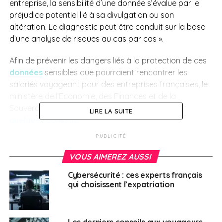
entreprise, la sensibilité d’une donnée s’évalue par le
préjudice potentiel lié à sa divulgation ou son
altération. Le diagnostic peut être conduit sur la base
d’une analyse de risques au cas par cas ».
Afin de prévenir les dangers liés à la protection de ces
données
sensibles que pourraient rencontrer les
salariés voyageant pour des entreprises françaises, le
ministère
de l’Economie, des Finances et de la
Souveraineté industrielle et
numérique
propose
LIRE LA SUITE
quelques conseils
.
PUBLICITÉ
Que faire avant et
VOUS AIMEREZ AUSSI
durant le déplacement
Cybersécurité : ces experts français
à l’étranger ?
qui choisissent l’expatriation
Éviter de transporter des données superflues ;
Les derniers conseils aux voyageurs