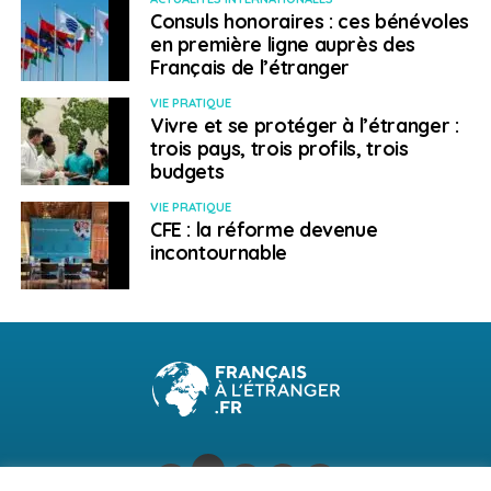
SÉCURITÉ
Consuls honoraires : ces bénévoles
en première ligne auprès des
A SUIVRE
Comment faire reconnaître en France un
Français de l’étranger
mariage célébré à l’étranger ?
VIE PRATIQUE
Vivre et se protéger à l’étranger :
NE RATEZ PAS
Comment savoir où se trouvent les zones
trois pays, trois profils, trois
environnementales en Europe ?
budgets
VIE PRATIQUE
CFE : la réforme devenue
Weena Truscelli
incontournable