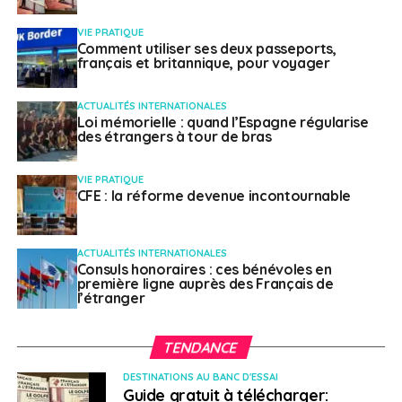
publics ne garantit aucune confidentialité. La
vigilance est donc de mise lors d’une connexion
VIE PRATIQUE
Comment utiliser ses deux passeports,
et le pare-feu doit rester actif. II est également
français et britannique, pour voyager
déconseillé de recharger les équipements dans
les bornes électriques libre-service. Ce type de
ACTUALITÉS INTERNATIONALES
borne peut copier vos données) ;
Loi mémorielle : quand l’Espagne régularise
des étrangers à tour de bras
Informer le responsable sécurité de l’entreprise
pour laquelle vous travaillez, en cas de perte ou
VIE PRATIQUE
de vol de vos équipements.
CFE : la réforme devenue incontournable
Il est aussi possible de se rapprocher
du
consulat français
avant d’entamer toute
ACTUALITÉS INTERNATIONALES
démarche auprès des autorités locales.
Consuls honoraires : ces bénévoles en
première ligne auprès des Français de
Quelles précautions prendre au
l’étranger
retour d’une mission à l’étranger?
TENDANCE
Modifiez les mots de passe qui auraient pu être
DESTINATIONS AU BANC D'ESSAI
Guide gratuit à télécharger:
interceptés ;