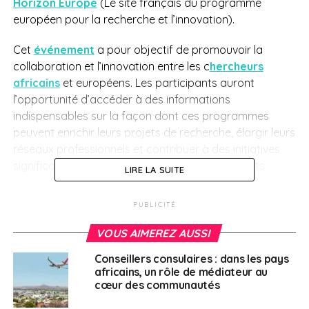
Horizon Europe
(
Le site français du
programme
européen pour la recherche et l’innovation).
Cet
événement
a pour objectif de promouvoir la
collaboration et l’innovation entre les c
hercheurs
africains
et européens. Les participants auront
l’opportunité d’accéder à des informations
indispensables sur la façon dont ces programmes
peuvent enrichir leurs projets de recherche, élargir leurs
réseaux professionnels et contribuer à des initiatives
significatives qui rapprochent les deux continents.
LIRE LA SUITE
Liste des intervenants :
PUBLICITÉ
VOUS AIMEREZ AUSSI
Dr. Laurent Bochereau, Ministre Conseiller de
l’Union Européenne pour l’Union Africaine
Conseillers consulaires : dans les pays
africains, un rôle de médiateur au
Dr. Ahmed Maalel, Représentant régional
cœur des communautés
d’EURAXESS Afrique