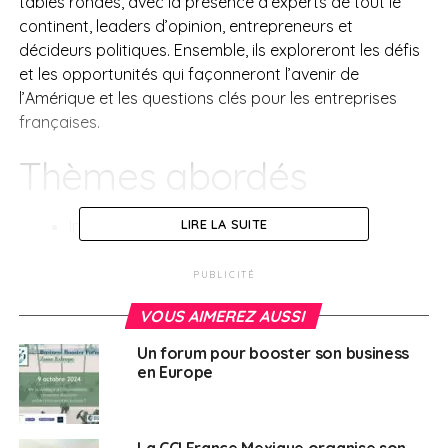
tables rondes, avec la présence d’experts de tout le
continent, leaders d’opinion, entrepreneurs et
décideurs politiques. Ensemble, ils exploreront les défis
et les opportunités qui façonneront l’avenir de
l’Amérique et les questions clés pour les entreprises
françaises.
Thèmes abordés
Intelligence Artificielle
LIRE LA SUITE
Géopolitique
PUBLICITÉ
Transition énergétique
et décarbonation de
VOUS AIMEREZ AUSSI
l’économie
Gastronomie et influence française
Un forum pour booster son business
en Europe
Relations économiques entre les
Amériques
Pour plus d’informations, vous pouvez
La CCI France Mexique organise son