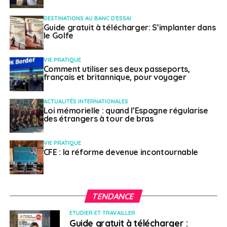
SUJETS ASSOCIÉS:
CCI FRANCE MEXIQUE
FEATURED
FORUM D'AFFAIRES
FORUM ÉCONOMIQUE
DESTINATIONS AU BANC D'ESSAI
Guide gratuit à télécharger: S’implanter dans
A SUIVRE
le Golfe
La Semaine française de Kinshasa aura lieu du 23
au 25 avril 2025
VIE PRATIQUE
Comment utiliser ses deux passeports,
NE RATEZ PAS
français et britannique, pour voyager
Erasmus+: l’Agenda européen pour la formation
des adultes (AEFA) fête son 10e anniversaire
ACTUALITÉS INTERNATIONALES
Loi mémorielle : quand l’Espagne régularise
des étrangers à tour de bras
Weena Truscelli
VIE PRATIQUE
CFE : la réforme devenue incontournable
TENDANCE
ETUDIER ET TRAVAILLER
Guide gratuit à télécharger :