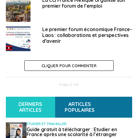
consulter ou
télécharger la brochure
et
premier forum de l’emploi
découvrir le teaser du Forum des
Amériques 2025 !
Le premier forum économique France-
Laos : collaborations et perspectives
d’avenir
CLIQUER POUR COMMENTER
PUBLICITÉ
DERNIERS
ARTICLES
ARTICLES
POPULAIRES
ETUDIER ET TRAVAILLER
Guide gratuit à télécharger : Etudier en
France après une scolarité à l’étranger