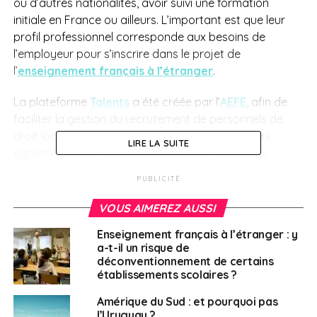
ou d’autres nationalités, avoir suivi une formation
initiale en France ou ailleurs. L’important est que leur
profil professionnel corresponde aux besoins de
l’employeur pour s’inscrire dans le projet de
l’
enseignement français à l’étranger
.
La plateforme
Talents
a été créée par l’
AEFE
, afin de
faciliter la gestion du recrutement de personnels de
droit local par les
établissement
du réseau, mais
LIRE LA SUITE
également pour que les candidates et candidats
intéressés par ces postes y accèdent plus aisément.
PUBLICITÉ
Talents
devient donc l’outil indispensable
pour toute
VOUS AIMEREZ AUSSI
personne cherchant une opportunité professionnelle
Enseignement français à l’étranger : y
dans un
lycée international français
!
a-t-il un risque de
déconventionnement de certains
SUJETS ASSOCIÉS:
AEFE
FEATURED
établissements scolaires ?
LYCÉES FRANÇAIS MONDE
Amérique du Sud : et pourquoi pas
A SUIVRE
l’Uruguay ?