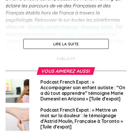
éclaire les parcours de vie des Françaises et des
Français établis hors de France à travers la
psychologie. Retrouvez-le sur toutes les plateformes
d’écoute :
Spotify
,
Apple Podcast
,
Amazon Music
. Cet
épisode est raconté par
Nicolas Cauchy
, produit et
réalisé par
Anne-Fleur Andrle
, habillé et mixé par Alice
LIRE LA SUITE
Krief.
PUBLICITÉ
SUJETS ASSOCIÉS:
DIVAN D'AILLEURS
FEATURED
PODCAST
VOUS AIMEREZ AUSSI
A SUIVRE
Podcast French Expat : « Grégoire (Russie) :
Podcast French Expat : «
Aventures, langues et contrastes … une décennie
Accompagner son enfant autiste : “On
passée à l’Est »
a dû tout apprendre” témoigne Marie
Dumesnil en Arizona » [Tuile d’expat]
NE RATEZ PAS
Divan d’ailleurs : L’expatrié confronté au choc
Podcast French Expat : « Mettre un
culturel
mot sur la douleur : le témoignage
d’Astrid Moulin, Française à Toronto »
[Tuile d’expat]