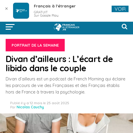
Français à l'étranger
✕
VOIR
GRATUIT
Sur Google Play
PORTRAIT DE LA SEMAINE
Divan d’ailleurs : L’écart de
libido dans le couple
Divan d’ailleurs est un podcast de French Morning qui éclaire
les parcours de vie des Françaises et des Français établis
hors de France à travers la psychologie.
Publié
il y a 12 mois
le
25 août 2025
Par
Nicolas Cauchy