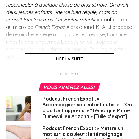
reconnecter à quelque chose de plus simple. On avait
deux jeunes enfants, une vie bien réglée, mais on
courait tout le temps. On voulait ralentir
», confie-t-elle
au micro de
French Expat
. Alors quand IKEA lui propose
de rejoindre le siège mondial de l’entreprise, Faustine
n’hésite pas longtemps. L’occasion est trop belle :
changer d’air, de rythme, de regard. Et surtout, offrir
autre chose à ses enfants.
LIRE LA SUITE
Malmö, ou l’art de vivre
PUBLICITÉ
lentement
VOUS AIMEREZ AUSSI
Podcast French Expat : «
Aujourd’hui installée à Malmö, dans le sud de la Suède,
Accompagner son enfant autiste : “On
la famille découvre un monde à part : des horaires
a dû tout apprendre” témoigne Marie
flexibles, des bureaux qui se vident à l’heure du goûter,
Dumesnil en Arizona » [Tuile d’expat]
et une culture où la parentalité est au cœur du
Podcast French Expat : « Mettre un
système.
mot sur la douleur : le témoignage