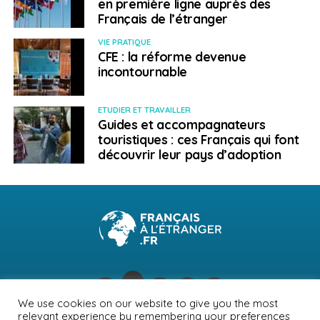
en première ligne auprès des
Français de l’étranger
VIE PRATIQUE
CFE : la réforme devenue
incontournable
ETUDIER ET TRAVAILLER
Guides et accompagnateurs
touristiques : ces Français qui font
découvrir leur pays d’adoption
We use cookies on our website to give you the most
relevant experience by remembering your preferences
Son histoire est à écouter dans
French Expat
, le