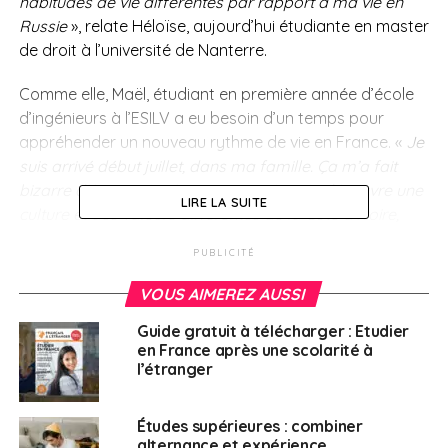
habitudes de vie différentes par rapport à ma vie en
Russie
», relate Héloïse, aujourd’hui étudiante en master
de droit à l’université de Nanterre.
Comme elle, Maël, étudiant en première année d’école
d’ingénieurs à l’ESILV a eu besoin d’un temps pour
appréhender un nouveau rythme de vie en France. «
Je
suis arrivé début juillet, dans ma famille. Ça m’a fait
bizarre d’être ici. Je n’y ai jamais vécu. Je découvre une
LIRE LA SUITE
culture et des valeurs différentes de la Côte d’Ivoire,
même si avec des parents Français j’avais déjà
PUBLICITÉ
quelques clés de compréhension
».
VOUS AIMEREZ AUSSI
Découvrir l’autonomie
Guide gratuit à télécharger : Etudier
de la vie étudiante
en France après une scolarité à
l’étranger
Pour s’acclimater au mieux à ce nouvel environnement,
Études supérieures : combiner
Salma, diplômée de l’ESCP, recommande de se
alternance et expérience