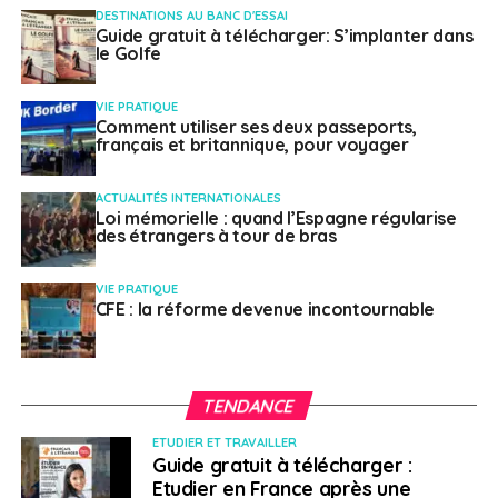
Pour Francesca, étudiante de 20 ans en double
DESTINATIONS AU BANC D'ESSAI
diplôme Columbia-Sciences po, son expérience de deux
Guide gratuit à télécharger: S’implanter dans
le Golfe
ans en France dans le cadre de sa formation est une
révélation. «
En arrivant à 18 ans, je suis devenue une
adulte ici. Et j’ai apprécié le rythme de vie, le fait de
VIE PRATIQUE
Comment utiliser ses deux passeports,
ralentir, de vivre le moment présent.
»
français et britannique, pour voyager
Surmonter les
ACTUALITÉS INTERNATIONALES
Loi mémorielle : quand l’Espagne régularise
difficultés académiques
des étrangers à tour de bras
et financières
VIE PRATIQUE
CFE : la réforme devenue incontournable
Cette autonomie, tous les étudiants qui viennent de
l’étranger l’expérimentent. Amine est en double master
à Paris. A son arrivée, il a dû faire face à de
TENDANCE
nombreuses problématiques imprévues. «
Je suis arrivé
ETUDIER ET TRAVAILLER
en France avec un visa mineur scolarisé parce que
Guide gratuit à télécharger :
j’avais 17 ans. Comme c’était le Covid, mes parents n’ont
Etudier en France après une