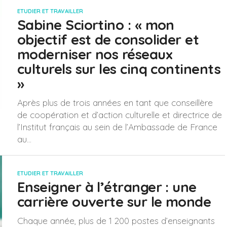
ETUDIER ET TRAVAILLER
Sabine Sciortino : « mon
objectif est de consolider et
moderniser nos réseaux
culturels sur les cinq continents
»
Après plus de trois années en tant que conseillère
de coopération et d’action culturelle et directrice de
l’Institut français au sein de l’Ambassade de France
au...
ETUDIER ET TRAVAILLER
Enseigner à l’étranger : une
carrière ouverte sur le monde
Chaque année, plus de 1 200 postes d’enseignants