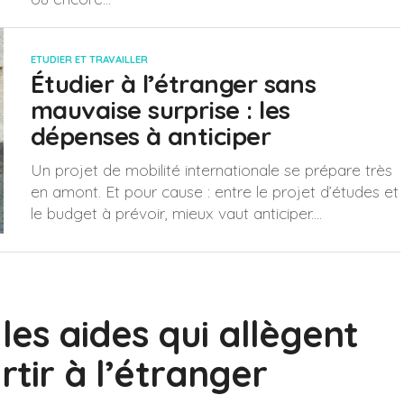
ETUDIER ET TRAVAILLER
Étudier à l’étranger sans
mauvaise surprise : les
dépenses à anticiper
Un projet de mobilité internationale se prépare très
en amont. Et pour cause : entre le projet d’études et
le budget à prévoir, mieux vaut anticiper....
les aides qui allègent
rtir à l’étranger