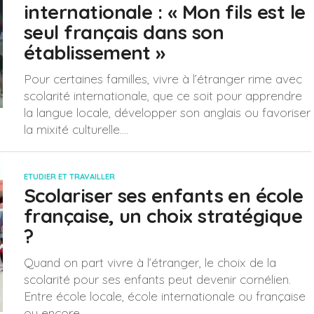
internationale : « Mon fils est le
seul français dans son
établissement »
Pour certaines familles, vivre à l’étranger rime avec
scolarité internationale, que ce soit pour apprendre
la langue locale, développer son anglais ou favoriser
la mixité culturelle....
ETUDIER ET TRAVAILLER
Scolariser ses enfants en école
française, un choix stratégique
?
Quand on part vivre à l’étranger, le choix de la
scolarité pour ses enfants peut devenir cornélien.
Entre école locale, école internationale ou française
ou encore...