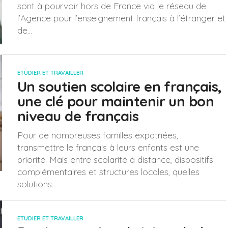
sont à pourvoir hors de France via le réseau de
l’Agence pour l’enseignement français à l’étranger et
de...
ETUDIER ET TRAVAILLER
Un soutien scolaire en français,
une clé pour maintenir un bon
niveau de français
Pour de nombreuses familles expatriées,
transmettre le français à leurs enfants est une
priorité. Mais entre scolarité à distance, dispositifs
complémentaires et structures locales, quelles
solutions...
ETUDIER ET TRAVAILLER