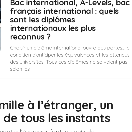
Bac international, A-Levels, bac
français international : quels
sont les diplômes
internationaux les plus
reconnus ?
Choisir un diplôme international ouvre des portes… à
condition d’anticiper les équivalences et les attendus
des universités. Tous ces diplômes ne se valent pas
selon les...
mille à l’étranger, un
e tous les instants
vent à l’étranger font le choix de