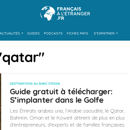
ACTUALITÉS
GUIDES
PODCASTS
FICHES PAYS
S’EXPATRIER
 "qatar"
DESTINATIONS AU BANC D'ESSAI
Guide gratuit à télécharger:
S’implanter dans le Golfe
Les Émirats arabes unis, l’Arabie saoudite, le Qatar,
Bahreïn, Oman et le Koweït attirent de plus en plus
d’entrepreneurs, d’experts et de familles françaises.