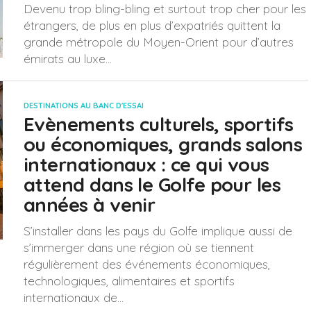
Devenu trop bling-bling et surtout trop cher pour les
étrangers, de plus en plus d’expatriés quittent la
grande métropole du Moyen-Orient pour d’autres
émirats au luxe...
DESTINATIONS AU BANC D'ESSAI
Evènements culturels, sportifs
ou économiques, grands salons
internationaux : ce qui vous
attend dans le Golfe pour les
années à venir
S’installer dans les pays du Golfe implique aussi de
s’immerger dans une région où se tiennent
régulièrement des événements économiques,
technologiques, alimentaires et sportifs
internationaux de...