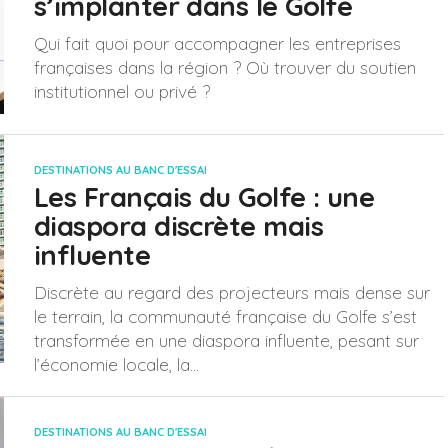
s’implanter dans le Golfe
Qui fait quoi pour accompagner les entreprises
françaises dans la région ? Où trouver du soutien
institutionnel ou privé ?
DESTINATIONS AU BANC D'ESSAI
Les Français du Golfe : une
diaspora discrète mais
influente
Discrète au regard des projecteurs mais dense sur
le terrain, la communauté française du Golfe s’est
transformée en une diaspora influente, pesant sur
l’économie locale, la...
DESTINATIONS AU BANC D'ESSAI