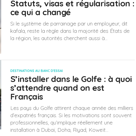
Statuts, visas et régularisation :
ce qui a changé
Si le système de parrainage par un employeur, dit
kafala, reste la règle dans la majorité des États de
la région, les autorités cherchent aussi à...
DESTINATIONS AU BANC D'ESSAI
S’installer dans le Golfe : à quoi
s’attendre quand on est
Français
Les pays du Golfe attirent chaque année des milliers
d’expatriés français. Si les motivations sont souvent
professionnelles, qu’implique réellement une
installation à Dubaï, Doha, Riyad, Koweït...