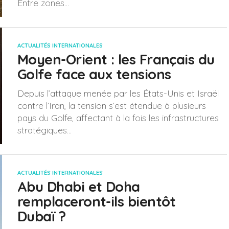
Entre zones...
ACTUALITÉS INTERNATIONALES
Moyen-Orient : les Français du
Golfe face aux tensions
Depuis l’attaque menée par les États-Unis et Israël
contre l’Iran, la tension s’est étendue à plusieurs
pays du Golfe, affectant à la fois les infrastructures
stratégiques...
ACTUALITÉS INTERNATIONALES
Abu Dhabi et Doha
remplaceront-ils bientôt
Dubaï ?