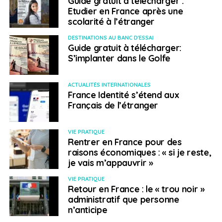
Guide gratuit à télécharger :
avec un climat familial devenu pesant.
»
Etudier en France après une
scolarité à l’étranger
L’immigration de Tiphaine et sa famille a aussi pu être
DESTINATIONS AU BANC D'ESSAI
considérée par son père comme un renoncement de
Guide gratuit à télécharger:
sa fille aux modèles familiaux. «
L’éloignement
S’implanter dans le Golfe
géographique a agi comme un révélateur de
divergences plus anciennes, notamment sur les valeurs,
ACTUALITÉS INTERNATIONALES
la vision de la réussite, et la place que chacun estime
France Identité s’étend aux
avoir dans la vie de l’autre.
»
Français de l’étranger
«
Parfois, les personnes partent en pensant régler des
VIE PRATIQUE
questions, des problèmes psychologiques. Cela peut
Rentrer en France pour des
aider mais c’est aussi un peu illusoire.
» rappelle
raisons économiques : « si je reste,
Dominique Dapei. Les soucis profonds se résolvent
je vais m’appauvrir »
rarement en partant vivre à l’étranger.
VIE PRATIQUE
Retour en France : le « trou noir »
administratif que personne
n’anticipe