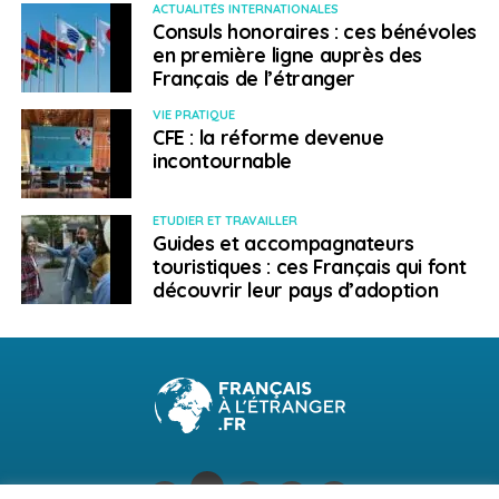
ACTUALITÉS INTERNATIONALES
Consuls honoraires : ces bénévoles
en première ligne auprès des
Français de l’étranger
VIE PRATIQUE
CFE : la réforme devenue
incontournable
ETUDIER ET TRAVAILLER
Guides et accompagnateurs
Crédit photo : Pexels / RDNE Stock project
touristiques : ces Français qui font
découvrir leur pays d’adoption
Eviter une rupture
franche avec ses
proches
Malgré des tentatives de réconciliation, Tiphaine n’a
toujours aucune nouvelle de son père aujourd’hui. «
Je