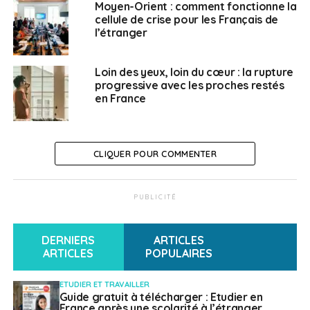
qu’elle a considéré comme un abandon. «
Mais elle
Moyen-Orient : comment fonctionne la
cellule de crise pour les Français de
comprend pourquoi nous l’avons fait et on s’appelle
l’étranger
quasiment tous les jours.
» «
Il peut arriver que la
personne laissée sur place puisse avoir un sentiment
d’abandon
» confirme Dominique Dapei, médiatrice
Loin des yeux, loin du cœur : la rupture
progressive avec les proches restés
entre Paris et
Rome
. Même si ce n’est pas toujours le
en France
sentiment qui prédomine. «
Parfois, on peut même
ressentir du soulagement, de la liberté d’une part et
d’autre.
» Quel que soit le ressenti, qu’est-ce qui
explique l’émergence de ces vives émotions ?
CLIQUER POUR COMMENTER
PUBLICITÉ
DERNIERS
ARTICLES
ARTICLES
POPULAIRES
ETUDIER ET TRAVAILLER
Guide gratuit à télécharger : Etudier en
France après une scolarité à l’étranger