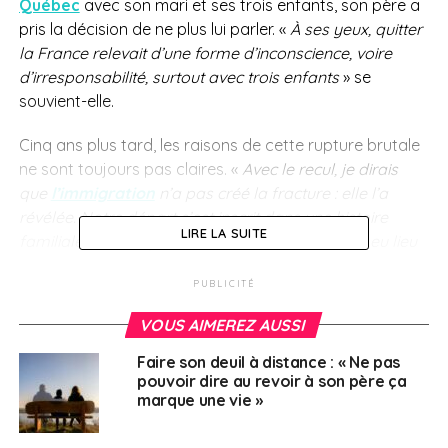
Québec
avec son mari et ses trois enfants, son père a
pris la décision de ne plus lui parler. «
À ses yeux, quitter
la France relevait d’une forme d’inconscience, voire
d’irresponsabilité, surtout avec trois enfants
» se
souvient-elle.
Cinq ans plus tard, les raisons de cette rupture brutale
ne sont toujours pas claires. «
Avec le recul, je dirais
que
l’immigration
n’a pas créé la fracture : elle l’a
révélée. Notre départ s’est inscrit dans une histoire
LIRE LA SUITE
familiale déjà fragile. Une dispute importante a eu lieu
quelques semaines avant notre départ, à un moment
PUBLICITÉ
déjà très chargé émotionnellement puisque cela
coïncidait avec notre mariage. Sa fille aînée se mariait,
VOUS AIMEREZ AUSSI
est-ce ça la véritable raison ? Je ne peux répondre à
cette question, puisque nous n’avons pas eu
Faire son deuil à distance : « Ne pas
pouvoir dire au revoir à son père ça
d’explication depuis.
»
marque une vie »
La sœur de Tiphaine a également mal vécu son départ,