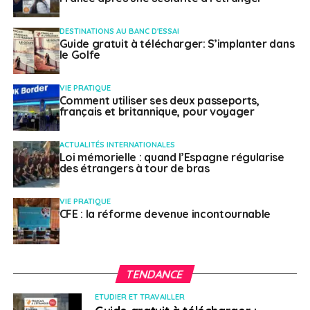
DESTINATIONS AU BANC D'ESSAI
Crédit photo : Unsplash / Christian GAFENESCH
Guide gratuit à télécharger: S’implanter dans
le Golfe
L’éloignement, un
VIE PRATIQUE
Comment utiliser ses deux passeports,
révélateur de
français et britannique, pour voyager
divergences
ACTUALITÉS INTERNATIONALES
Loi mémorielle : quand l’Espagne régularise
des étrangers à tour de bras
Avec le recul, Tiphaine pense ne pas avoir su préparer
son père à leur départ, ni su le rassurer. «
Quand on
VIE PRATIQUE
décide de tout quitter, on est déterminé, convaincu…
CFE : la réforme devenue incontournable
mais on impose aussi ce choix à son entourage, parfois
sans mesurer l’impact que cela peut avoir. Ce projet
d’immigration était motivé par des raisons
TENDANCE
professionnelles, par la recherche d’une meilleure
qualité de vie, mais aussi, je le reconnais aujourd’hui,
ETUDIER ET TRAVAILLER
par un besoin plus profond de prendre de la distance