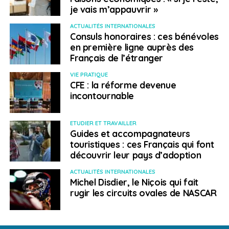
2 – Grèce (résidence)
je vais m’appauvrir »
ACTUALITÉS INTERNATIONALES
3 – Malte (citoyenneté au mérite)
Consuls honoraires : ces bénévoles
en première ligne auprès des
4 – Grenade (citoyenneté)
Français de l’étranger
5 – Saint-Kitts-et-Nevis (citoyenneté)
VIE PRATIQUE
CFE : la réforme devenue
incontournable
6 – Antigua-et-Barbuda (citoyenneté)
7 – Nouvelle-Zélande (résidence)
ETUDIER ET TRAVAILLER
Guides et accompagnateurs
8 – Costa Rica (résidence)
touristiques : ces Français qui font
découvrir leur pays d’adoption
9 – Lettonie (résidence).
ACTUALITÉS INTERNATIONALES
Michel Disdier, le Niçois qui fait
La valeur perçue d’une nationalité dépend d’une
rugir les circuits ovales de NASCAR
multitude de facteurs, notamment le contexte
géopolitique, l’accès à la mobilité, la puissance
économique et la gouvernance.
« Ce qui est considéré