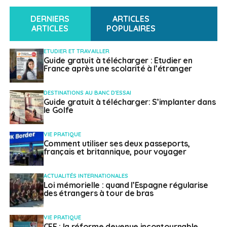
étrangers, les talents entrepreneuriaux et les capitaux
DERNIERS
ARTICLES
mobiles à l’échelle mondiale,
observe M. Volek.
La
ARTICLES
POPULAIRES
demande a considérablement augmenté au cours de
la dernière décennie. »
ETUDIER ET TRAVAILLER
Guide gratuit à télécharger : Etudier en
France après une scolarité à l’étranger
DESTINATIONS AU BANC D'ESSAI
Guide gratuit à télécharger: S’implanter dans
le Golfe
VIE PRATIQUE
Comment utiliser ses deux passeports,
français et britannique, pour voyager
ACTUALITÉS INTERNATIONALES
Loi mémorielle : quand l’Espagne régularise
des étrangers à tour de bras
VIE PRATIQUE
CFE : la réforme devenue incontournable