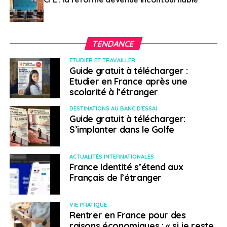
Dominik Volek : « De plus en plus, les pays se font concurrence
pour attirer les investissements directs étrangers. »
Cadre juridique solide
TENDANCE
ETUDIER ET TRAVAILLER
Guide gratuit à télécharger :
Loin d’être une activité marginale, la migration par
Etudier en France après une
investissement contribue aujourd’hui à des flux de
scolarité à l’étranger
capitaux de plusieurs milliards de dollars et soutient les
stratégies nationales de développement. La demande
DESTINATIONS AU BANC D'ESSAI
Guide gratuit à télécharger:
ne porte pas tant sur les
« nationalités »
en elles-mêmes
S’implanter dans le Golfe
que sur les programmes offrant un cadre juridique
solide, une stabilité politique et une valeur à long terme.
ACTUALITÉS INTERNATIONALES
Ainsi, au cours des douze derniers mois, les
France Identité s’étend aux
Français de l’étranger
programmes les plus prisés auprès de Henley &
Partners ont été les suivants :
VIE PRATIQUE
1 – Portugal (résidence)
Rentrer en France pour des
raisons économiques : « si je reste,