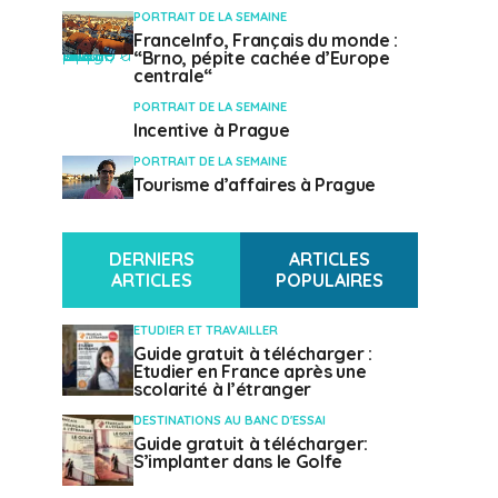
PORTRAIT DE LA SEMAINE
FranceInfo, Français du monde :
" class="attachment-mvp-small-thumb size-mvp-small-thumb wp-post-image" alt="" />
“Brno, pépite cachée d’Europe
centrale“
PORTRAIT DE LA SEMAINE
Incentive à Prague
PORTRAIT DE LA SEMAINE
Tourisme d’affaires à Prague
" class="attachment-mvp-small-thumb size-mvp-small-thumb wp-post-image" alt="" />
DERNIERS
ARTICLES
ARTICLES
POPULAIRES
ETUDIER ET TRAVAILLER
Guide gratuit à télécharger :
Etudier en France après une
scolarité à l’étranger
DESTINATIONS AU BANC D'ESSAI
Guide gratuit à télécharger:
S’implanter dans le Golfe