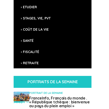
ETUDIER
STAGES, VIE, PVT
COÛT DE LA VIE
SANTÉ
FISCALITÉ
RETRAITE
PORTRAITS DE LA SEMAINE
PORTRAIT DE LA SEMAINE
FranceInfo, Français du monde .
" class="attachment-mvp-small-thumb size-mvp-small-thumb wp-post-image" alt="" />
« République tchèque : bienvenue
au pays du plein emploi »