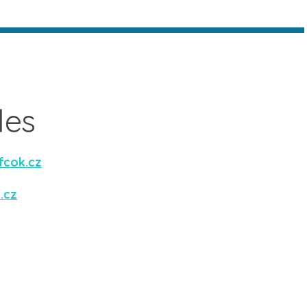
les
fcok.cz
.cz